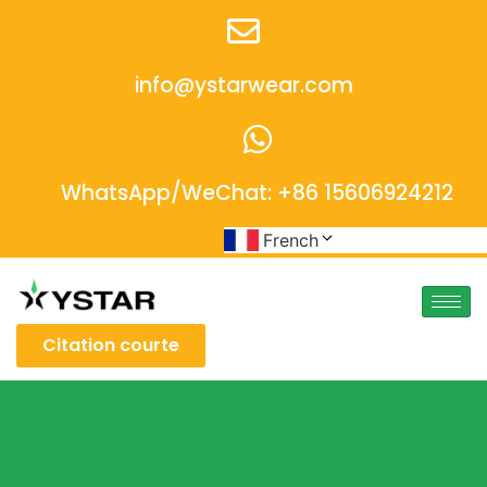
info@ystarwear.com
WhatsApp/WeChat: +86 15606924212
French
Citation courte