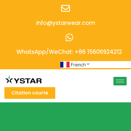
info@ystarwear.com
WhatsApp/WeChat: +86 15606924212
French
Citation courte