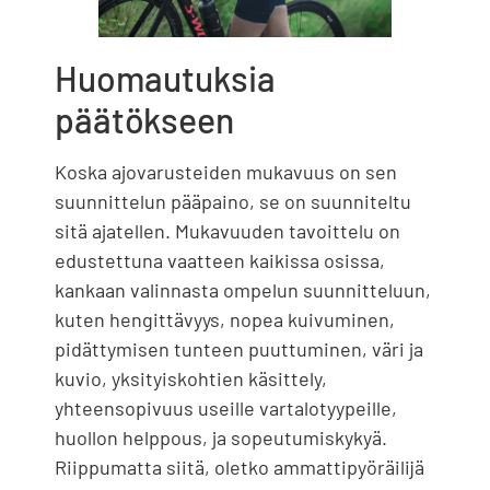
Huomautuksia
päätökseen
Koska ajovarusteiden mukavuus on sen
suunnittelun pääpaino, se on suunniteltu
sitä ajatellen. Mukavuuden tavoittelu on
edustettuna vaatteen kaikissa osissa,
kankaan valinnasta ompelun suunnitteluun,
kuten hengittävyys, nopea kuivuminen,
pidättymisen tunteen puuttuminen, väri ja
kuvio, yksityiskohtien käsittely,
yhteensopivuus useille vartalotyypeille,
huollon helppous, ja sopeutumiskykyä.
Riippumatta siitä, oletko ammattipyöräilijä