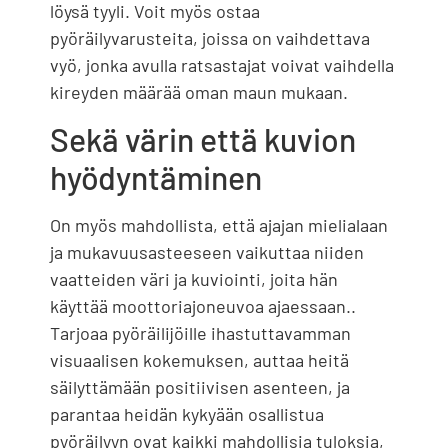
löysä tyyli. Voit myös ostaa
pyöräilyvarusteita, joissa on vaihdettava
vyö, jonka avulla ratsastajat voivat vaihdella
kireyden määrää oman maun mukaan.
Sekä värin että kuvion
hyödyntäminen
On myös mahdollista, että ajajan mielialaan
ja mukavuusasteeseen vaikuttaa niiden
vaatteiden väri ja kuviointi, joita hän
käyttää moottoriajoneuvoa ajaessaan..
Tarjoaa pyöräilijöille ihastuttavamman
visuaalisen kokemuksen, auttaa heitä
säilyttämään positiivisen asenteen, ja
parantaa heidän kykyään osallistua
pyöräilyyn ovat kaikki mahdollisia tuloksia,