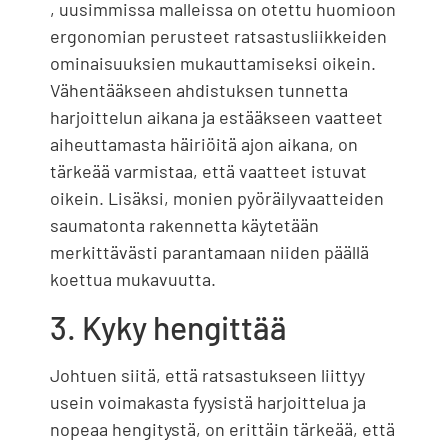
, uusimmissa malleissa on otettu huomioon
ergonomian perusteet ratsastusliikkeiden
ominaisuuksien mukauttamiseksi oikein.
Vähentääkseen ahdistuksen tunnetta
harjoittelun aikana ja estääkseen vaatteet
aiheuttamasta häiriöitä ajon aikana, on
tärkeää varmistaa, että vaatteet istuvat
oikein. Lisäksi, monien pyöräilyvaatteiden
saumatonta rakennetta käytetään
merkittävästi parantamaan niiden päällä
koettua mukavuutta.
3. Kyky hengittää
Johtuen siitä, että ratsastukseen liittyy
usein voimakasta fyysistä harjoittelua ja
nopeaa hengitystä, on erittäin tärkeää, että