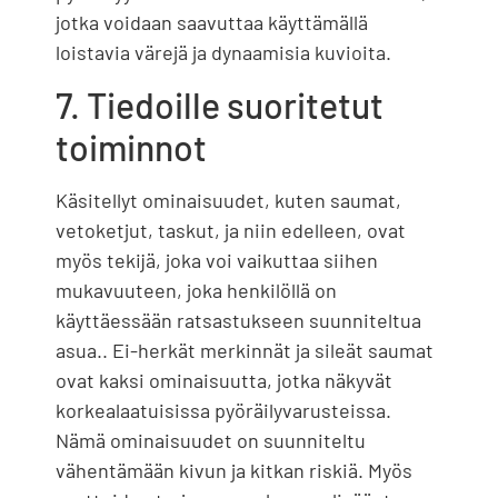
jotka voidaan saavuttaa käyttämällä
loistavia värejä ja dynaamisia kuvioita.
7. Tiedoille suoritetut
toiminnot
Käsitellyt ominaisuudet, kuten saumat,
vetoketjut, taskut, ja niin edelleen, ovat
myös tekijä, joka voi vaikuttaa siihen
mukavuuteen, joka henkilöllä on
käyttäessään ratsastukseen suunniteltua
asua.. Ei-herkät merkinnät ja sileät saumat
ovat kaksi ominaisuutta, jotka näkyvät
korkealaatuisissa pyöräilyvarusteissa.
Nämä ominaisuudet on suunniteltu
vähentämään kivun ja kitkan riskiä. Myös