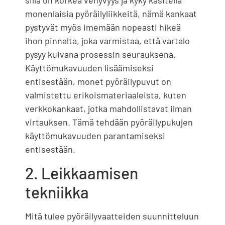
sillä on korkea venyvyys ja kyky käsitellä
monenlaisia ​​pyöräilyliikkeitä, nämä kankaat
pystyvät myös imemään nopeasti hikeä
ihon pinnalta, joka varmistaa, että vartalo
pysyy kuivana prosessin seurauksena.
Käyttömukavuuden lisäämiseksi
entisestään, monet pyöräilypuvut on
valmistettu erikoismateriaaleista, kuten
verkkokankaat, jotka mahdollistavat ilman
virtauksen. Tämä tehdään pyöräilypukujen
käyttömukavuuden parantamiseksi
entisestään.
2. Leikkaamisen
tekniikka
Mitä tulee pyöräilyvaatteiden suunnitteluun