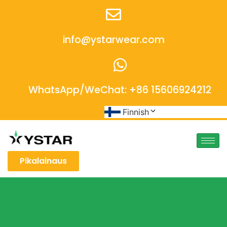
info@ystarwear.com
WhatsApp/WeChat: +86 15606924212
Finnish
Pikalainaus