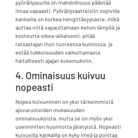
pyöräilyasuilla on mahdollisuus päästää
ilmaa vapaasti. Pyöräilyvaatteisiin sopivilla
kankailla on korkea hengittävyysaste, mikä
auttaa niitä vapauttamaan kehon lämpöä ja
kosteutta oikea-aikaisesti, pitää
ratsastajan ihon tuoreessa kunnossa, ja
estää tukkoisuuden vaikuttamasta
haitallisesti ajajan kokemuksiin.
4. Ominaisuus kuivuu
nopeasti
Nopea kuivuminen on yksi tärkeimmistä
ajovarusteiden mukavuuden
ominaisuuksista, mutta se on myös yksi
useimmiten huomiotta jätetyistä. Nopeasti
kuivuvilla kankailla on kyky imeä ja poistaa