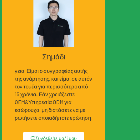
Σημάδι
γεια, Είμαι ο συγγραφέας αυτής
της ανάρτησης, και είμαι σε αυτόν
τον τομέα για περισσότερο από
15 χρόνια. Εάν χρειάζεστε
OEM&Υπηρεσία ODM για
εσώρουχα, μη διστάσετε να με
ρωτήσετε οποιαδήποτε ερώτηση.
Συνδεθείτε μαζί μου