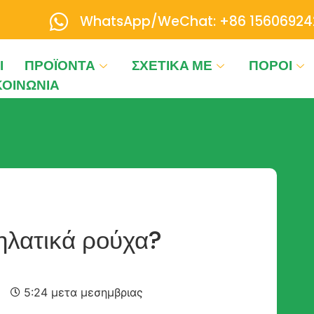
WhatsApp/WeChat: +86 15606924
Ι
ΠΡΟΪΌΝΤΑ
ΣΧΕΤΙΚΆ ΜΕ
ΠΌΡΟΙ
ΚΟΙΝΩΝΊΑ
δηλατικά ρούχα?
5:24 μετα μεσημβριας