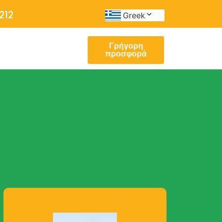
212
Greek
Γρήγορη
προσφορά