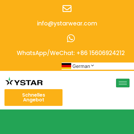
info@ystarwear.com
WhatsApp/WeChat: +86 15606924212
German
Schnelles
Angebot