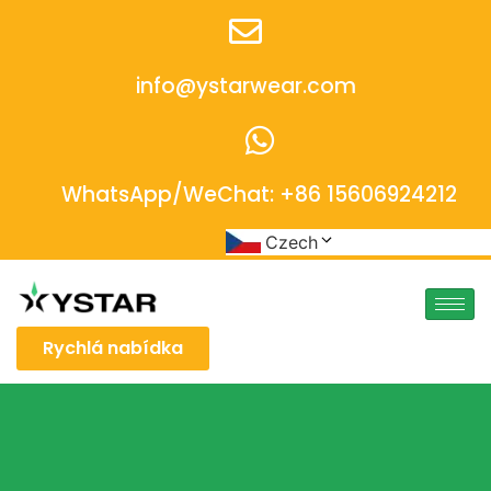
info@ystarwear.com
WhatsApp/WeChat: +86 15606924212
Czech
Rychlá nabídka