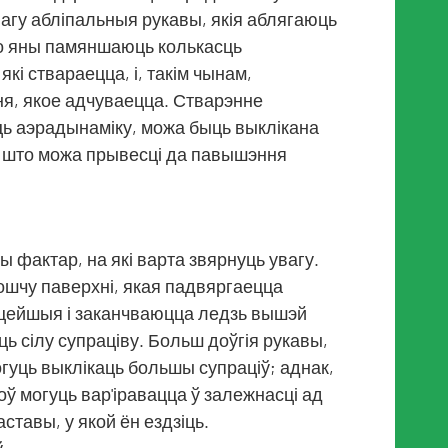
агу абліпальныя рукавы, якія аблягаюць
то яны памяншаюць колькасць
кі ствараецца, і, такім чынам,
ня, якое адчуваецца. Стварэнне
ць аэрадынаміку, можа быць выклікана
, што можа прывесці да павышэння
 фактар, на які варта звярнуць увагу.
ошчу паверхні, якая падвяргаецца
рацейшыя і заканчваюцца ледзь вышэй
 сілу супраціву. Больш доўгія рукавы,
огуць выклікаць большы супраціў; аднак,
оў могуць вар'іравацца ў залежнасці ад
ставы, у якой ён ездзіць.