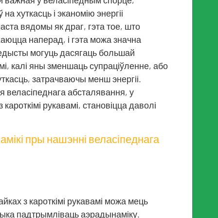
 важная ў веласіпедным спорце,
на хуткасць і эканомію энергіі
аста вядомы як драг, гэта тое, што
аюцца наперад, і гэта можа значна
педысты могуць дасягаць большай
мі, калі яны зменшаць супраціўленне, або
ткасць, затрачваючы менш энергіі.
я веласіпеднага абсталявання, у
кароткімі рукавамі, становіцца даволі
мікі пры нашэнні веласіпеднага
йках з кароткімі рукавамі можа мець
чыка падтрымліваць аэрадынаміку.