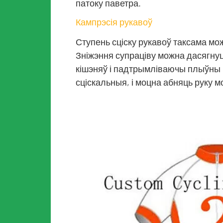
патоку паветра.
Кампрэсія рукавоў
Ступень сціску рукавоў таксама м
Зніжэння супраціву можна дасягну
кішэняў і падтрымліваючы плыўны 
сціскальныя, і моцна абняць руку 