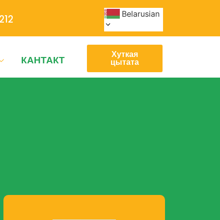
Belarusian
212
Хуткая
КАНТАКТ
цытата