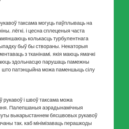
ў
рукавоў таксама могуць паўплываць на
іны, лёгкі, і цесна сплеценыя часта
памяншаюць колькасць турбулентнага
 выпадку быў бы створаны. Некаторыя
нтаваць з тканінамі, якія маюць ямачкі
одаюць здольнасцю парушаць памежны
ні, што патэнцыйна можа паменшыць сілу
ў рукавоў і швоў таксама можа
ення. Палепшаныя аэрадынамічныя
гнуты выкарыстаннем бясшвовых рукавоў
чаны так, каб мінімізаваць перашкоды