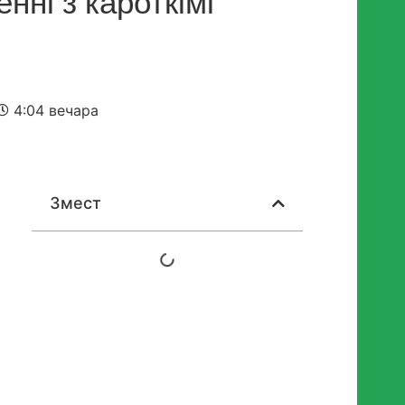
нні з кароткімі
4:04 вечара
Змест