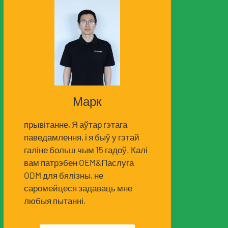
Марк
прывітанне, Я аўтар гэтага
паведамлення, і я быў у гэтай
галіне больш чым 15 гадоў. Калі
вам патрэбен OEM&Паслуга
ODM для бялізны, не
саромейцеся задаваць мне
любыя пытанні.