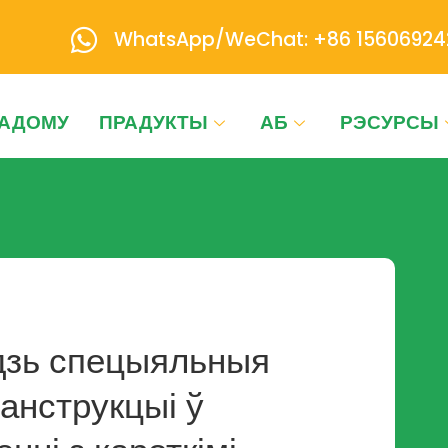
WhatsApp/WeChat: +86 15606924
АДОМУ
ПРАДУКТЫ
АБ
РЭСУРСЫ
удзь спецыяльныя
анструкцыі ў