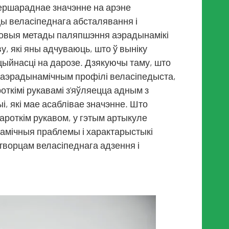
першараднае значэнне на арэне
ы веласіпеднага абсталявання і
овыя метады паляпшэння аэрадынамікі
ву, які яны адчуваюць, што ў выніку
ыйнасці на дарозе. Дзякуючы таму, што
 аэрадынамічным профілі веласіпедыста,
откімі рукавамі з'яўляецца адным з
і, які мае асаблівае значэнне. Што
ароткім рукавом, у гэтым артыкуле
амічныя праблемы і характарыстыкі
творцам веласіпеднага адзення і