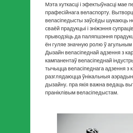
Мэта хуткасці і эфектыўнасці мае 
прафесійнага веласпорту. Вытворц
веласіпедысты заўсёды шукаюць н
сваёй прадукцыі і зніжэння супраці
прыводзіць да паляпшэння прадукц
ён гуляе значную ролю ў агульным
Дызайн веласіпеднай адзення з кар
кампанентаў веласіпеднай індустры
тычыцца веласіпеднага адзення з к
разглядаюцца ўнікальныя аэрадын
дызайну, пра якія важна ведаць вы
праніклівым веласіпедыстам.