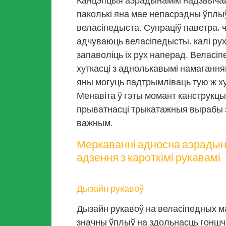
Канцэпцыя аэрадынамікі надзвычай
паколькі яна мае непасрэдны ўплыў 
веласіпедыста. Супраціў паветра, ч
адчуваюць веласіпедысты, калі рух
запаволіць іх рух наперад. Веласі
хуткасці з аднолькавымі намагання
яны могуць падтрымліваць тую ж ху
Менавіта ў гэты момант канструкцы
прыватнасці трыкатажныя вырабы з 
важным.
Меркаванні адносна аэрадына
адзення з кароткімі рукавамі
Дызайн рукавоў
Дызайн рукавоў на веласіпедных ма
значны ўплыў на здольнасць гонш