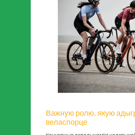
Важную ролю, якую адыг
веласпорце