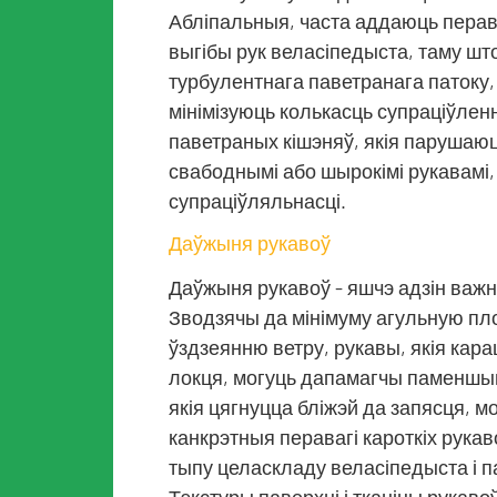
Абліпальныя, часта аддаюць перав
выгібы рук веласіпедыста, таму ш
турбулентнага паветранага патоку, я
мінімізуюць колькасць супраціўлен
паветраных кішэняў, якія парушаю
свабоднымі або шырокімі рукавамі
супраціўляльнасці.
Даўжыня рукавоў
Даўжыня рукавоў - яшчэ адзін важны
Зводзячы да мінімуму агульную пл
ўздзеянню ветру, рукавы, якія ка
локця, могуць дапамагчы паменшыць
якія цягнуцца бліжэй да запясця, м
канкрэтныя перавагі кароткіх рукав
тыпу целаскладу веласіпедыста і па