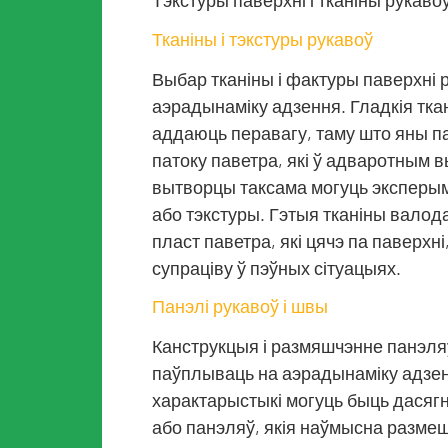
Тэкстуры паверхні і тканіны рукаво
Тканіны і тэкстуры рукавоў
Выбар тканіны і фактуры паверхні 
аэрадынаміку адзення. Гладкія ткан
аддаюць перавагу, таму што яны 
патоку паветра, які ў адваротным
вытворцы таксама могуць эксперыме
або тэкстуры. Гэтыя тканіны вал
пласт паветра, які цячэ па паверх
супраціву ў пэўных сітуацыях.
Панэлі рукавоў і швы
Канструкцыя і размяшчэнне панэля
паўплываць на аэрадынаміку адз
характарыстыкі могуць быць дася
або панэляў, якія наўмысна размеш