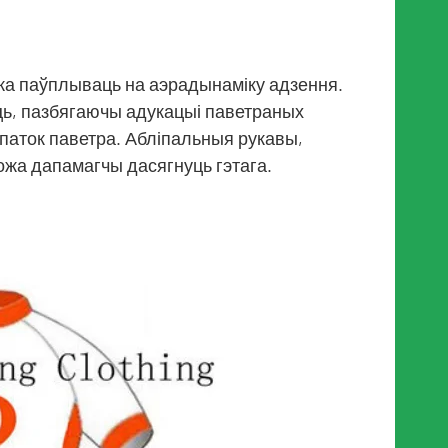
ожа паўплываць на аэрадынаміку адзення.
ць, пазбягаючы адукацыі паветраных
паток паветра. Абліпальныя рукавы,
можа дапамагчы дасягнуць гэтага.