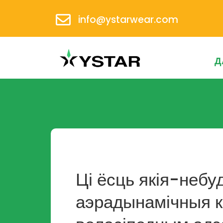
info@ystarwear.com
Д
Ці ёсць якія-неб
аэрадынамічныя к