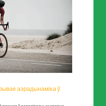
рывае аэрадынаміка ў