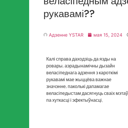
веласіпедным адзе
рукавамі??
Адзенне YSTAR
мая 15, 2024
Калі справа даходзіць да язды на
ровары, аэрадынамічны дызайн
веласіпеднага адзення з кароткімі
рукавамі мае жыццёва важнае
значэнне, паколькі дапамагае
веласіпедыстам дасягнуць сваіх мэтаў
па хуткасці і эфектыўнасці.