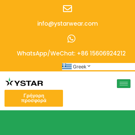
info@ystarwear.com
WhatsApp/WeChat: +86 15606924212
Greek
Γρήγορη
προσφορά