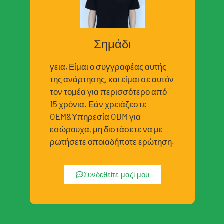
Σημάδι
γεια, Είμαι ο συγγραφέας αυτής
της ανάρτησης, και είμαι σε αυτόν
τον τομέα για περισσότερο από
15 χρόνια. Εάν χρειάζεστε
OEM&Υπηρεσία ODM για
εσώρουχα, μη διστάσετε να με
ρωτήσετε οποιαδήποτε ερώτηση.
Συνδεθείτε μαζί μου