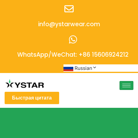
info@ystarwear.com
WhatsApp/WeChat: +86 15606924212
Russian
Быстрая цитата