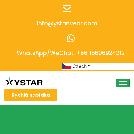
info@ystarwear.com
WhatsApp/WeChat: +86 15606924212
Czech
Rychlá nabídka