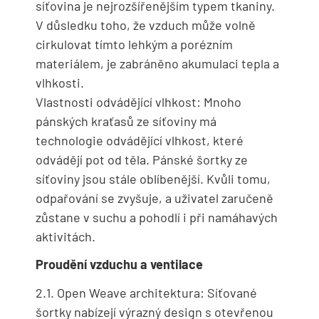
síťovina je nejrozšířenějším typem tkaniny.
V důsledku toho, že vzduch může volně
cirkulovat tímto lehkým a porézním
materiálem, je zabráněno akumulaci tepla a
vlhkosti.
Vlastnosti odvádějící vlhkost: Mnoho
pánských kraťasů ze síťoviny má
technologie odvádějící vlhkost, které
odvádějí pot od těla. Pánské šortky ze
síťoviny jsou stále oblíbenější. Kvůli tomu,
odpařování se zvyšuje, a uživatel zaručeně
zůstane v suchu a pohodlí i při namáhavých
aktivitách.
Proudění vzduchu a ventilace
2.1. Open Weave architektura: Síťované
šortky nabízejí výrazný design s otevřenou