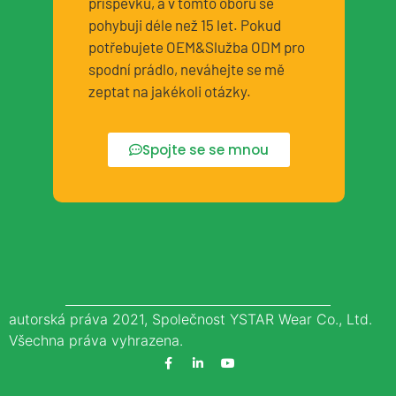
příspěvku, a v tomto oboru se
pohybuji déle než 15 let. Pokud
potřebujete OEM&Služba ODM pro
spodní prádlo, neváhejte se mě
zeptat na jakékoli otázky.
Spojte se se mnou
autorská práva 2021, Společnost YSTAR Wear Co., Ltd.
Všechna práva vyhrazena.