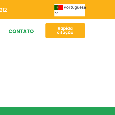
Portuguese
212
Rápida
CONTATO
citação