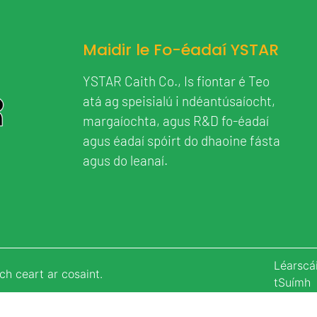
Maidir le Fo-éadaí YSTAR
YSTAR Caith Co., Is fiontar é Teo
atá ag speisialú i ndéantúsaíocht,
margaíochta, agus R&D fo-éadaí
agus éadaí spóirt do dhaoine fásta
agus do leanaí.
Léarscái
h ceart ar cosaint.
tSuímh