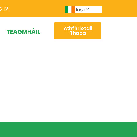
212
Irish
Athfhriotail
TEAGMHÁIL
Thapa