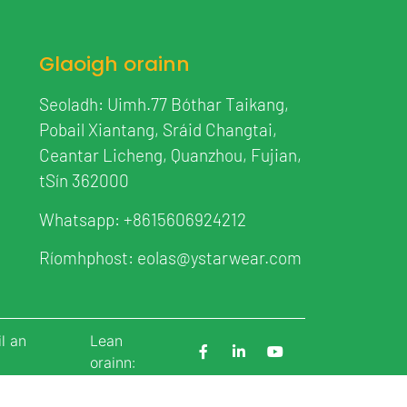
Glaoigh orainn
Seoladh: Uimh.77 Bóthar Taikang,
Pobail Xiantang, Sráid Changtai,
Ceantar Licheng, Quanzhou, Fujian,
tSín 362000
Whatsapp:
+8615606924212
Ríomhphost:
eolas@ystarwear.com
l an
Lean
orainn: