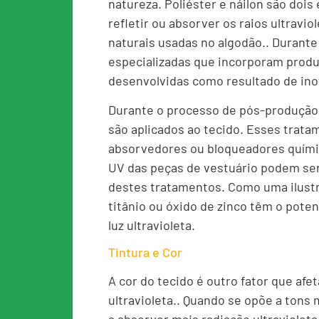
natureza. Poliéster e náilon são doi
refletir ou absorver os raios ultravio
naturais usadas no algodão.. Durante 
especializadas que incorporam prod
desenvolvidas como resultado de inov
Durante o processo de pós-produção
são aplicados ao tecido. Esses trata
absorvedores ou bloqueadores químic
UV das peças de vestuário podem ser
destes tratamentos. Como uma ilust
titânio ou óxido de zinco têm o poten
luz ultravioleta.
Tintura e Cor
A cor do tecido é outro fator que afe
ultravioleta.. Quando se opõe a tons