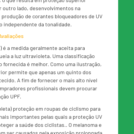
, o que resulta em proteção superior
r outro lado, desenvolvimentos na
a produção de corantes bloqueadores de UV
ão independente da tonalidade.
Avaliações
F) é a medida geralmente aceita para
ia a luz ultravioleta. Uma classificação
ão fornecida é melhor. Como uma ilustração,
rior permite que apenas um quinto dos
ecido. A fim de fornecer o mais alto nível
compradores profissionais devem procurar
ação UPF.
ioleta) proteção em roupas de ciclismo para
ais importantes pelas quais a proteção UV
oteger a saúde dos ciclistas.. O melanoma e
m ser causados ​​pela exposição prolongada