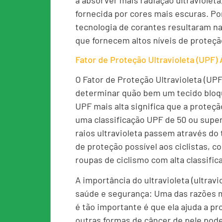
a absorver mais radiação ultravioleta
fornecida por cores mais escuras. Po
tecnologia de corantes resultaram n
que fornecem altos níveis de proteç
Fator de Proteção Ultravioleta (UPF) 
O Fator de Proteção Ultravioleta (UP
determinar quão bem um tecido bloque
UPF mais alta significa que a proteç
uma classificação UPF de 50 ou supe
raios ultravioleta passem através do t
de proteção possível aos ciclistas, 
roupas de ciclismo com alta classific
A importância do ultravioleta (ultrav
saúde e segurança: Uma das razões m
é tão importante é que ela ajuda a pr
outras formas de câncer de pele pode