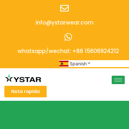
info@ystarwear.com
whatsapp/wechat: +86 15606924212
Spanish
Nota rapida