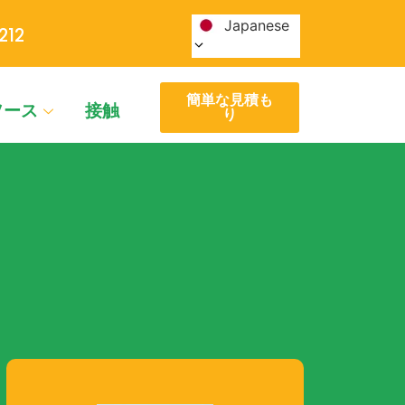
Japanese
212
簡単な見積も
ソース
接触
り