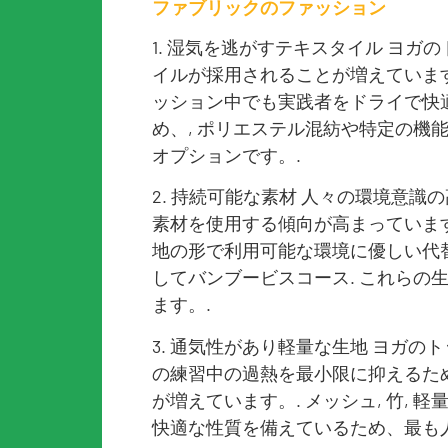
ファブリックのファッション
1. 湿気を逃がすテキスタイル ヨ
イルが採用されることが増えています
ッション中でも実践者をドライで快適
め、, ポリエステル混紡や特定の機
オプションです。.
2. 持続可能な素材 人々の環境意識
素材を使用する傾向が高まっています
地の形で利用可能な環境に優しい代替
してバンブービスコース. これらの
ます。.
3. 通気性があり軽量な生地 ヨガ
の練習中の過熱を最小限に抑えるた
が増えています。. メッシュ, 竹,
快適な性質を備えているため、最も