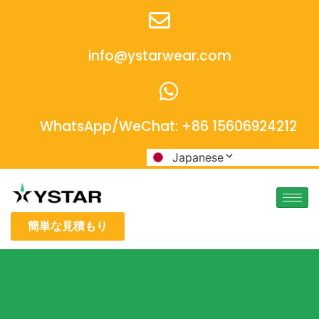
info@ystarwear.com
WhatsApp/WeChat: +86 15606924212
Japanese
簡単な見積もり