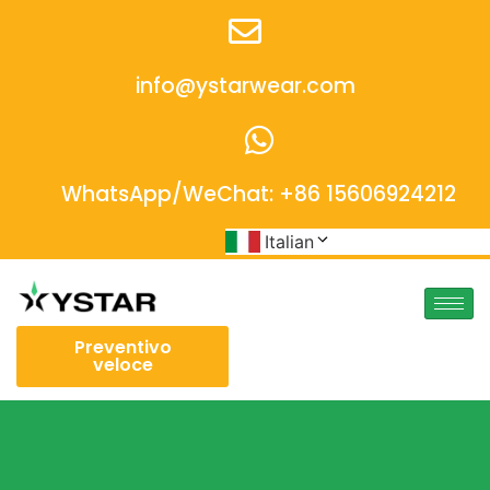
info@ystarwear.com
WhatsApp/WeChat: +86 15606924212
Italian
Preventivo
veloce