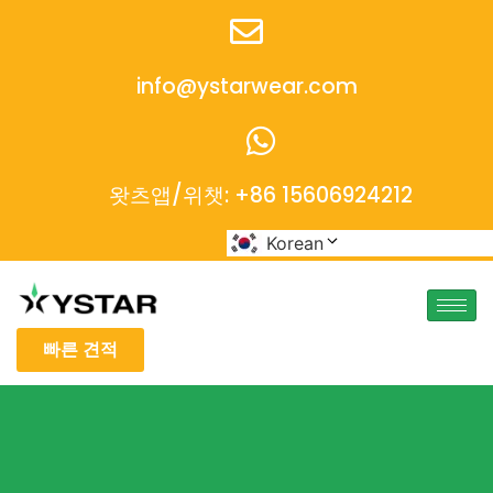
info@ystarwear.com
왓츠앱/위챗: +86 15606924212
Korean
빠른 견적