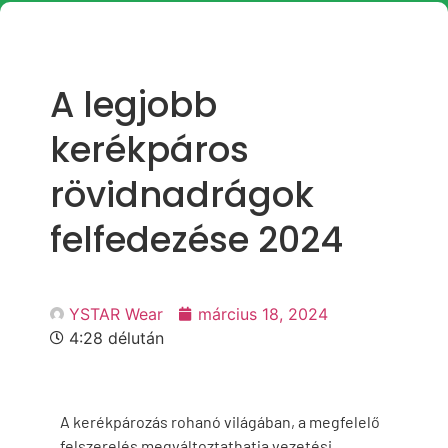
A legjobb
kerékpáros
rövidnadrágok
felfedezése 2024
YSTAR Wear
március 18, 2024
4:28 délután
A kerékpározás rohanó világában, a megfelelő
felszerelés megváltoztathatja vezetési