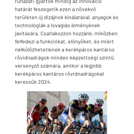
ruházati gyártók mindig az innováció
határát feszegetik ezen a növekvő
területen új dizájnok kínálatával, anyagok és
technológiák a lovaglás élményének
javítására. Csatlakozzon hozzánk, miközben
felfedezi a funkciókat, előnyöket, és miért
nélkülözhetetlenek a kerékpáros kantáros
rövidnadrágok minden képzettségi szintű
versenyző számára, amikor a legjobb
kerékpáros kantáros rövidnadrágokat
keressük 2024.