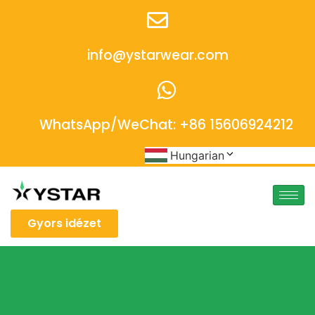
info@ystarwear.com
WhatsApp/WeChat: +86 15606924212
Hungarian
Gyors idézet