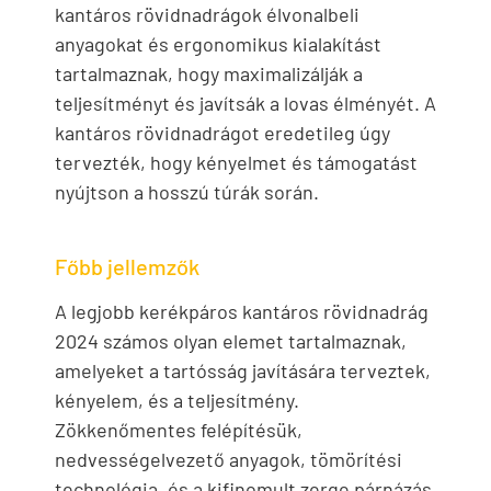
kantáros rövidnadrágok élvonalbeli
anyagokat és ergonomikus kialakítást
tartalmaznak, hogy maximalizálják a
teljesítményt és javítsák a lovas élményét. A
kantáros rövidnadrágot eredetileg úgy
tervezték, hogy kényelmet és támogatást
nyújtson a hosszú túrák során.
Főbb jellemzők
A legjobb kerékpáros kantáros rövidnadrág
2024 számos olyan elemet tartalmaznak,
amelyeket a tartósság javítására terveztek,
kényelem, és a teljesítmény.
Zökkenőmentes felépítésük,
nedvességelvezető anyagok, tömörítési
technológia, és a kifinomult zerge párnázás