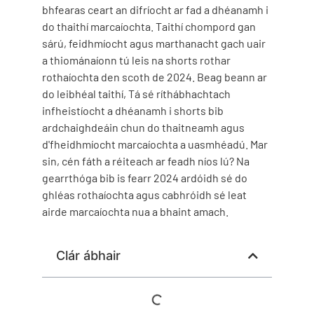
bhfearas ceart an difríocht ar fad a dhéanamh i
do thaithí marcaíochta. Taithí chompord gan
sárú, feidhmíocht agus marthanacht gach uair
a thiománaíonn tú leis na shorts rothar
rothaíochta den scoth de 2024. Beag beann ar
do leibhéal taithí, Tá sé ríthábhachtach
infheistíocht a dhéanamh i shorts bib
ardchaighdeáin chun do thaitneamh agus
d'fheidhmíocht marcaíochta a uasmhéadú. Mar
sin, cén fáth a réiteach ar feadh níos lú? Na
gearrthóga bib is fearr 2024 ardóidh sé do
ghléas rothaíochta agus cabhróidh sé leat
airde marcaíochta nua a bhaint amach.
Clár ábhair