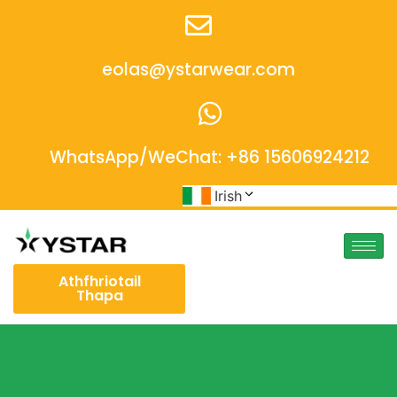
eolas@ystarwear.com
WhatsApp/WeChat: +86 15606924212
Irish
Athfhriotail
Thapa