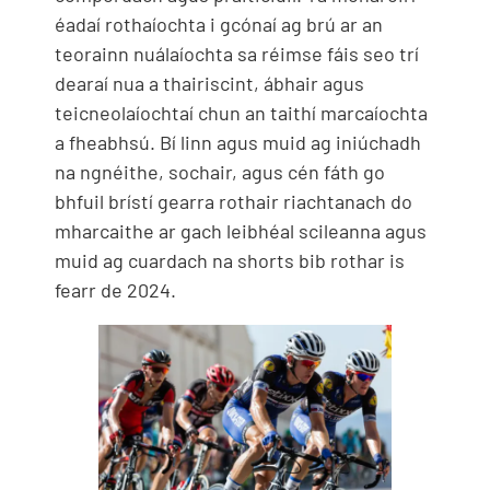
éadaí rothaíochta i gcónaí ag brú ar an
teorainn nuálaíochta sa réimse fáis seo trí
dearaí nua a thairiscint, ábhair agus
teicneolaíochtaí chun an taithí marcaíochta
a fheabhsú. Bí linn agus muid ag iniúchadh
na ngnéithe, sochair, agus cén fáth go
bhfuil brístí gearra rothair riachtanach do
mharcaithe ar gach leibhéal scileanna agus
muid ag cuardach na shorts bib rothar is
fearr de 2024.