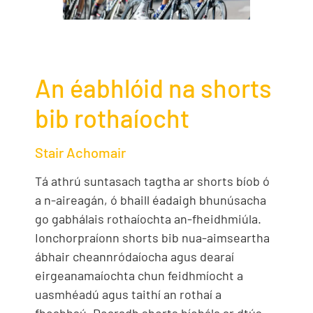
An éabhlóid na shorts
bib rothaíocht
Stair Achomair
Tá athrú suntasach tagtha ar shorts bíob ó
a n-aireagán, ó bhaill éadaigh bhunúsacha
go gabhálais rothaíochta an-fheidhmiúla.
Ionchorpraíonn shorts bib nua-aimseartha
ábhair cheannródaíocha agus dearaí
eirgeanamaíochta chun feidhmíocht a
uasmhéadú agus taithí an rothaí a