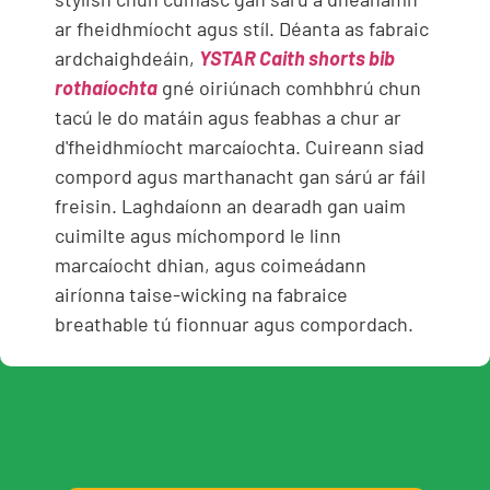
ar fheidhmíocht agus stíl. Déanta as fabraic
ardchaighdeáin,
YSTAR Caith shorts bib
rothaíochta
gné oiriúnach comhbhrú chun
tacú le do matáin agus feabhas a chur ar
d'fheidhmíocht marcaíochta. Cuireann siad
compord agus marthanacht gan sárú ar fáil
freisin. Laghdaíonn an dearadh gan uaim
cuimilte agus míchompord le linn
marcaíocht dhian, agus coimeádann
airíonna taise-wicking na fabraice
breathable tú fionnuar agus compordach.