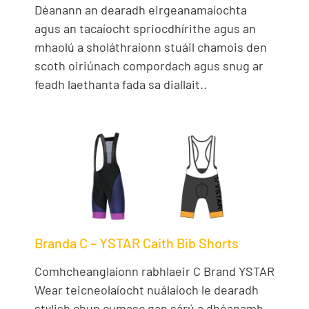
Déanann an dearadh eirgeanamaíochta
agus an tacaíocht spriocdhírithe agus an
mhaolú a sholáthraíonn stuáil chamois den
scoth oiriúnach compordach agus snug ar
feadh laethanta fada sa diallait..
Branda C – YSTAR Caith Bib Shorts
Comhcheanglaíonn rabhlaeir C Brand YSTAR
Wear teicneolaíocht nuálaíoch le dearadh
stylish chun cumasc gan sárú a dhéanamh