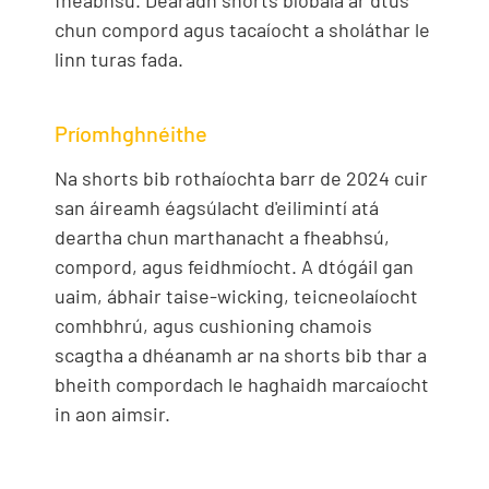
fheabhsú. Dearadh shorts bíobála ar dtús
chun compord agus tacaíocht a sholáthar le
linn turas fada.
Príomhghnéithe
Na shorts bib rothaíochta barr de 2024 cuir
san áireamh éagsúlacht d'eilimintí atá
deartha chun marthanacht a fheabhsú,
compord, agus feidhmíocht. A dtógáil gan
uaim, ábhair taise-wicking, teicneolaíocht
comhbhrú, agus cushioning chamois
scagtha a dhéanamh ar na shorts bib thar a
bheith compordach le haghaidh marcaíocht
in aon aimsir.