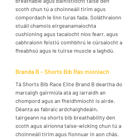
breathable agus bainistíocht taise den
scoth chun tú a choinneáil tirim agus
compordach le linn turas fada. Soláthraíonn
stuáil chamois eirgeanamaíochta
cushioning agus tacaíocht níos fearr, agus
cabhraíonn feistiú comhbhrú le cúrsaíocht a
fheabhsú agus le tuirse muscle a laghdú.
Branda B – Shorts Bib Rás mionlach
Tá Shorts Bib Race Elite Brand B deartha do
marcaigh gairmiúla atá ag iarraidh an
chompord agus an fheidhmíocht is airde.
Déanta as fabraic ardchaighdeáin,
tairgeann na shorts bib breathability den
scoth agus airíonna taise-wicking chun tú a
choinneáil tirim agus fionnuar in aon chás.