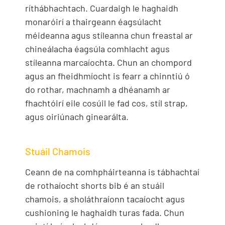
ríthábhachtach. Cuardaigh le haghaidh
monaróirí a thairgeann éagsúlacht
méideanna agus stíleanna chun freastal ar
chineálacha éagsúla comhlacht agus
stíleanna marcaíochta. Chun an chompord
agus an fheidhmíocht is fearr a chinntiú ó
do rothar, machnamh a dhéanamh ar
fhachtóirí eile cosúil le fad cos, stíl strap,
agus oiriúnach ginearálta.
Stuáil Chamois
Ceann de na comhpháirteanna is tábhachtaí
de rothaíocht shorts bib é an stuáil
chamois, a sholáthraíonn tacaíocht agus
cushioning le haghaidh turas fada. Chun