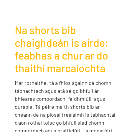
Na shorts bib
chaighdeán is airde:
feabhas a chur ar do
thaithí marcaíochta
Mar rothaithe, tá a fhios againn cé chomh
tábhachtach agus atá sé go bhfuil ár
bhfearas compordach, feidhmiúil, agus
durable. Tá péire maith shorts bib ar
cheann de na píosaí trealaimh is tábhachtaí
d’aon rothaí toisc go bhfuil siad chomh
compordach agus praiticiúil. Tá monaróirí