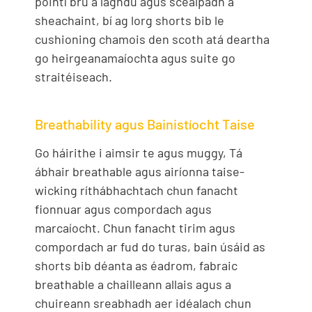
pointí brú a laghdú agus scealpadh a
sheachaint, bí ag lorg shorts bib le
cushioning chamois den scoth atá deartha
go heirgeanamaíochta agus suite go
straitéiseach.
Breathability agus Bainistíocht Taise
Go háirithe i aimsir te agus muggy, Tá
ábhair breathable agus airíonna taise-
wicking ríthábhachtach chun fanacht
fionnuar agus compordach agus
marcaíocht. Chun fanacht tirim agus
compordach ar fud do turas, bain úsáid as
shorts bib déanta as éadrom, fabraic
breathable a chailleann allais agus a
chuireann sreabhadh aer idéalach chun