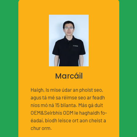
Marcáil
Haigh, Is mise údar an phoist seo,
agus tá mé sa réimse seo ar feadh
níos mó ná 15 blianta. Más gá duit
OEM&Seirbhís ODM le haghaidh fo-
éadaí, bíodh leisce ort aon cheist a
chur orm.