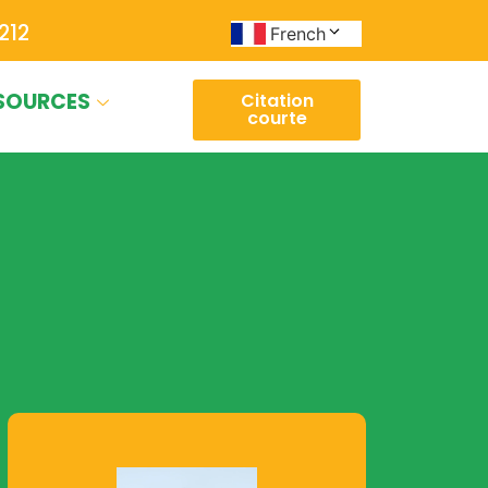
212
French
SOURCES
Citation
courte