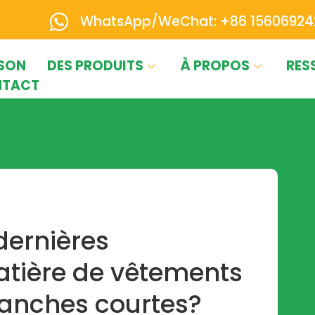
WhatsApp/WeChat: +86 15606924
SON
DES PRODUITS
À PROPOS
RES
TACT
dernières
tière de vêtements
anches courtes?