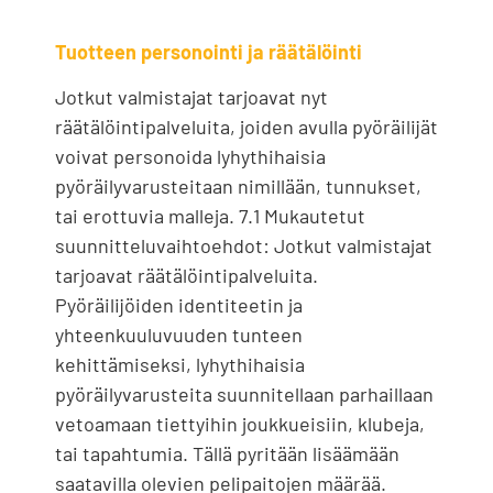
Tuotteen personointi ja räätälöinti
Jotkut valmistajat tarjoavat nyt
räätälöintipalveluita, joiden avulla pyöräilijät
voivat personoida lyhythihaisia ​​
pyöräilyvarusteitaan nimillään, tunnukset,
tai erottuvia malleja. 7.1 Mukautetut
suunnitteluvaihtoehdot: Jotkut valmistajat
tarjoavat räätälöintipalveluita.
Pyöräilijöiden identiteetin ja
yhteenkuuluvuuden tunteen
kehittämiseksi, lyhythihaisia ​​
pyöräilyvarusteita suunnitellaan parhaillaan
vetoamaan tiettyihin joukkueisiin, klubeja,
tai tapahtumia. Tällä pyritään lisäämään
saatavilla olevien pelipaitojen määrää.