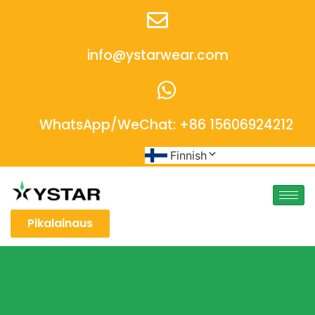
info@ystarwear.com
WhatsApp/WeChat: +86 15606924212
Finnish
Pikalainaus