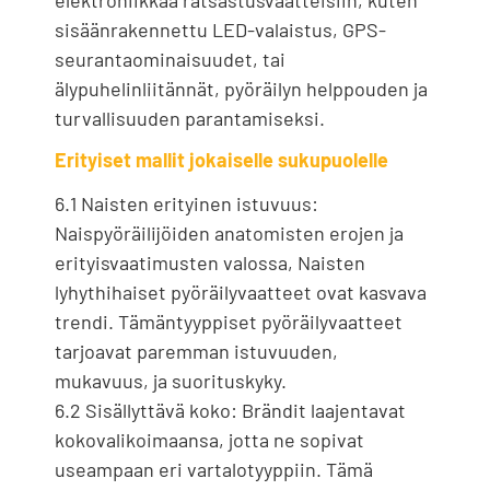
sisäänrakennettu LED-valaistus, GPS-
seurantaominaisuudet, tai
älypuhelinliitännät, pyöräilyn helppouden ja
turvallisuuden parantamiseksi.
Erityiset mallit jokaiselle sukupuolelle
6.1 Naisten erityinen istuvuus:
Naispyöräilijöiden anatomisten erojen ja
erityisvaatimusten valossa, Naisten
lyhythihaiset pyöräilyvaatteet ovat kasvava
trendi. Tämäntyyppiset pyöräilyvaatteet
tarjoavat paremman istuvuuden,
mukavuus, ja suorituskyky.
6.2 Sisällyttävä koko: Brändit laajentavat
kokovalikoimaansa, jotta ne sopivat
useampaan eri vartalotyyppiin. Tämä