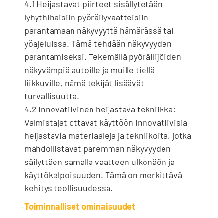
4.1 Heijastavat piirteet sisällytetään
lyhythihaisiin pyöräilyvaatteisiin
parantamaan näkyvyyttä hämärässä tai
yöajeluissa. Tämä tehdään näkyvyyden
parantamiseksi. Tekemällä pyöräilijöiden
näkyvämpiä autoille ja muille tiellä
liikkuville, nämä tekijät lisäävät
turvallisuutta.
4.2 Innovatiivinen heijastava tekniikka:
Valmistajat ottavat käyttöön innovatiivisia
heijastavia materiaaleja ja tekniikoita, jotka
mahdollistavat paremman näkyvyyden
säilyttäen samalla vaatteen ulkonäön ja
käyttökelpoisuuden. Tämä on merkittävä
kehitys teollisuudessa.
Toiminnalliset ominaisuudet