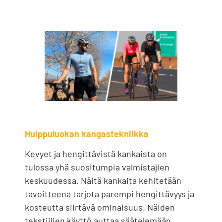
Huippuluokan kangastekniikka
Kevyet ja hengittävistä kankaista on
tulossa yhä suositumpia valmistajien
keskuudessa. Näitä kankaita kehitetään
tavoitteena tarjota parempi hengittävyys ja
kosteutta siirtävä ominaisuus. Näiden
tekstiilien käyttö auttaa säätelemään