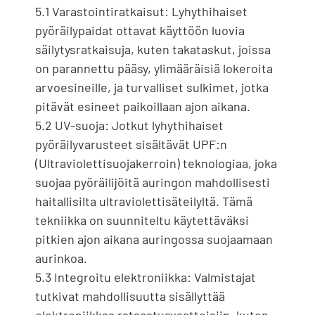
5.1 Varastointiratkaisut: Lyhythihaiset
pyöräilypaidat ottavat käyttöön luovia
säilytysratkaisuja, kuten takataskut, joissa
on parannettu pääsy, ylimääräisiä lokeroita
arvoesineille, ja turvalliset sulkimet, jotka
pitävät esineet paikoillaan ajon aikana.
5.2 UV-suoja: Jotkut lyhythihaiset
pyöräilyvarusteet sisältävät UPF:n
(Ultraviolettisuojakerroin) teknologiaa, joka
suojaa pyöräilijöitä auringon mahdollisesti
haitallisilta ultraviolettisäteilyltä. Tämä
tekniikka on suunniteltu käytettäväksi
pitkien ajon aikana auringossa suojaamaan
aurinkoa.
5.3 Integroitu elektroniikka: Valmistajat
tutkivat mahdollisuutta sisällyttää
elektroniikkaa ratsastusvaatteisiin, kuten