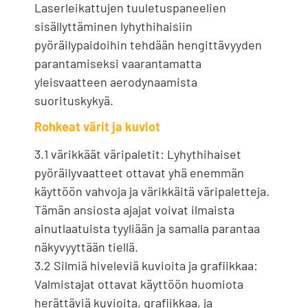
Laserleikattujen tuuletuspaneelien
sisällyttäminen lyhythihaisiin
pyöräilypaidoihin tehdään hengittävyyden
parantamiseksi vaarantamatta
yleisvaatteen aerodynaamista
suorituskykyä.
Rohkeat värit ja kuviot
3.1 värikkäät väripaletit: Lyhythihaiset
pyöräilyvaatteet ottavat yhä enemmän
käyttöön vahvoja ja värikkäitä väripaletteja.
Tämän ansiosta ajajat voivat ilmaista
ainutlaatuista tyyliään ja samalla parantaa
näkyvyyttään tiellä.
3.2 Silmiä hiveleviä kuvioita ja grafiikkaa:
Valmistajat ottavat käyttöön huomiota
herättäviä kuvioita, grafiikkaa, ja