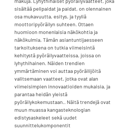
makuja. Lyhythihaiset pyöräilyvaatteet, joka
sisältää pelipaidat ja paidat, on olennainen
osa mukavuutta, esitys, ja tyyliä
moottoripyöräilyn suhteen. Ottaen
huomioon monenlaisia ​​näkökohtia ja
näkökulmia, Tämän asiantuntijaesseen
tarkoituksena on tutkia viimeisintä
kehitystä pyöräilyvaatteissa, joissa on
lyhythihainen. Näiden trendien
ymmärtäminen voi auttaa pyöräilijöitä
valitsemaan vaatteet, jotka ovat alan
viimeisimpien innovaatioiden mukaisia, ja
parantaa heidän yleistä
pyöräilykokemustaan.. Näitä trendejä ovat
muun muassa kangasteknologian
edistysaskeleet sekä uudet
suunnittelukomponentit