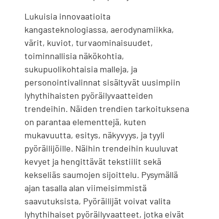
Lukuisia innovaatioita
kangasteknologiassa, aerodynamiikka,
värit, kuviot, turvaominaisuudet,
toiminnallisia näkökohtia,
sukupuolikohtaisia ​​malleja, ja
personointivalinnat sisältyvät uusimpiin
lyhythihaisten pyöräilyvaatteiden
trendeihin. Näiden trendien tarkoituksena
on parantaa elementtejä, kuten
mukavuutta, esitys, näkyvyys, ja tyyli
pyöräilijöille. Näihin trendeihin kuuluvat
kevyet ja hengittävät tekstiilit sekä
kekseliäs saumojen sijoittelu. Pysymällä
ajan tasalla alan viimeisimmistä
saavutuksista, Pyöräilijät voivat valita
lyhythihaiset pyöräilyvaatteet, jotka eivät