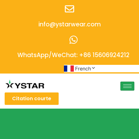
info@ystarwear.com
WhatsApp/WeChat: +86 15606924212
French
Citation courte