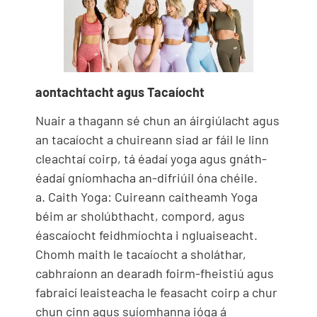
aontachtacht agus Tacaíocht
Nuair a thagann sé chun an áirgiúlacht agus
an tacaíocht a chuireann siad ar fáil le linn
cleachtaí coirp, tá éadaí yoga agus gnáth-
éadaí gníomhacha an-difriúil óna chéile.
a. Caith Yoga: Cuireann caitheamh Yoga
béim ar sholúbthacht, compord, agus
éascaíocht feidhmíochta i ngluaiseacht.
Chomh maith le tacaíocht a sholáthar,
cabhraíonn an dearadh foirm-fheistiú agus
fabraicí leaisteacha le feasacht coirp a chur
chun cinn agus suíomhanna ióga á