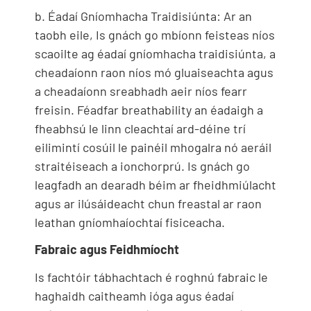
b. Éadaí Gníomhacha Traidisiúnta: Ar an
taobh eile, Is gnách go mbíonn feisteas níos
scaoilte ag éadaí gníomhacha traidisiúnta, a
cheadaíonn raon níos mó gluaiseachta agus
a cheadaíonn sreabhadh aeir níos fearr
freisin. Féadfar breathability an éadaigh a
fheabhsú le linn cleachtaí ard-déine trí
eilimintí cosúil le painéil mhogalra nó aeráil
straitéiseach a ionchorprú. Is gnách go
leagfadh an dearadh béim ar fheidhmiúlacht
agus ar ilúsáideacht chun freastal ar raon
leathan gníomhaíochtaí fisiceacha.
Fabraic agus Feidhmíocht
Is fachtóir tábhachtach é roghnú fabraic le
haghaidh caitheamh ióga agus éadaí