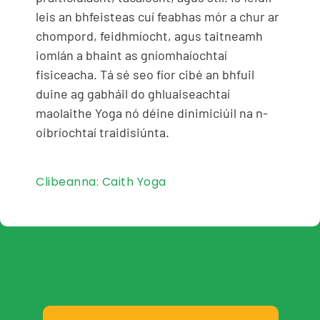
leis an bhfeisteas cuí feabhas mór a chur ar
chompord, feidhmíocht, agus taitneamh
iomlán a bhaint as gníomhaíochtaí
fisiceacha. Tá sé seo fíor cibé an bhfuil
duine ag gabháil do ghluaiseachtaí
maolaithe Yoga nó déine dinimiciúil na n-
oibríochtaí traidisiúnta.
Clibeanna:
Caith Yoga