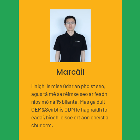
Marcáil
Haigh, Is mise údar an phoist seo,
agus tá mé sa réimse seo ar feadh
níos mó ná 15 blianta. Más gá duit
OEM&Seirbhís ODM le haghaidh fo-
éadaí, bíodh leisce ort aon cheist a
chur orm.