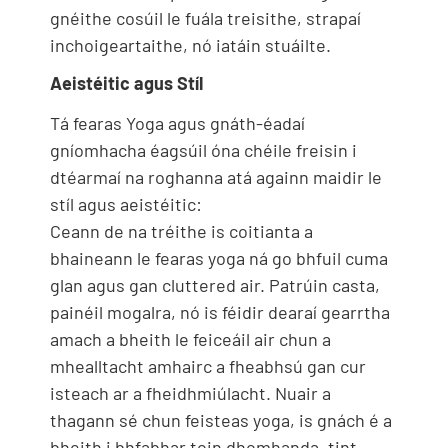
gnéithe cosúil le fuála treisithe, strapaí
inchoigeartaithe, nó iatáin stuáilte.
Aeistéitic agus Stíl
Tá fearas Yoga agus gnáth-éadaí
gníomhacha éagsúil óna chéile freisin i
dtéarmaí na roghanna atá againn maidir le
stíl agus aeistéitic:
Ceann de na tréithe is coitianta a
bhaineann le fearas yoga ná go bhfuil cuma
glan agus gan cluttered air. Patrúin casta,
painéil mogalra, nó is féidir dearaí gearrtha
amach a bheith le feiceáil air chun a
mhealltacht amhairc a fheabhsú gan cur
isteach ar a fheidhmiúlacht. Nuair a
thagann sé chun feisteas yoga, is gnách é a
bheith i bhfabhar toin dhomhanda, tint