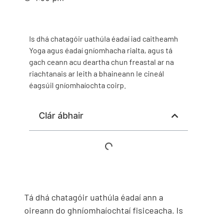
Is dhá chatagóir uathúla éadaí iad caitheamh
Yoga agus éadaí gníomhacha rialta, agus tá
gach ceann acu deartha chun freastal ar na
riachtanais ar leith a bhaineann le cineál
éagsúil gníomhaíochta coirp.
Clár ábhair
Tá dhá chatagóir uathúla éadaí ann a
oireann do ghníomhaíochtaí fisiceacha. Is