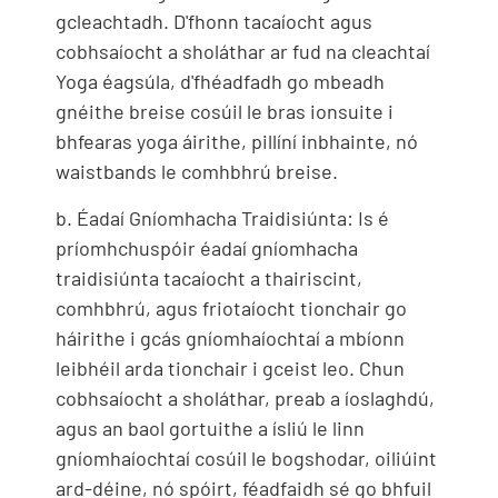
gcleachtadh. D'fhonn tacaíocht agus
cobhsaíocht a sholáthar ar fud na cleachtaí
Yoga éagsúla, d'fhéadfadh go mbeadh
gnéithe breise cosúil le bras ionsuite i
bhfearas yoga áirithe, pillíní inbhainte, nó
waistbands le comhbhrú breise.
b. Éadaí Gníomhacha Traidisiúnta: Is é
príomhchuspóir éadaí gníomhacha
traidisiúnta tacaíocht a thairiscint,
comhbhrú, agus friotaíocht tionchair go
háirithe i gcás gníomhaíochtaí a mbíonn
leibhéil arda tionchair i gceist leo. Chun
cobhsaíocht a sholáthar, preab a íoslaghdú,
agus an baol gortuithe a ísliú le linn
gníomhaíochtaí cosúil le bogshodar, oiliúint
ard-déine, nó spóirt, féadfaidh sé go bhfuil