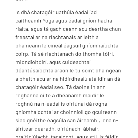
Is dhá chatagóir uathúla éadaí iad
caitheamh Yoga agus éadaí gníomhacha
rialta, agus tá gach ceann acu deartha chun
freastal ar na riachtanais ar leith a
bhaineann le cineál éagsúil gníomhaíochta
coirp. Tá sé riachtanach do thomhaltóirí,
miondíoltóirí, agus cuideachtaí
déantúsaíochta araon le tuiscint dhaingean
a bheith acu ar na hidirdhealú atá idir an dá
chatagóir éadaí seo. Tá daoine in ann
roghanna oilte a dhéanamh maidir le
roghnú na n-éadaí is oiriúnaí dá rogha
gníomhaíochtaí ar choinníoll go gcuireann
siad gnéithe éagsúla san áireamh., lena n-
áirítear dearadh, oiriúnach, ábhair,
praiticiúlacht, tacaíocht, agus stíl. Is féidir