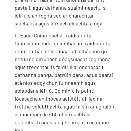
pastail, agus dathanna suaimhneach. Is
léiriú é an rogha seo ar charachtar
síochánta agus aireach cleachtas ióga.
b. Éadaí Gníomhacha Traidisiúnta:
Cuimsíonn éadaí gníomhacha traidisiúnta
raon leathan stíleanna, rud a fhágann go
bhfuil sé oiriúnach d'éagsúlacht roghanna
agus treochtaí. Is féidir é a ionchorprú
dathanna beoga, patrúin dána, agus dearaí
atá níos edgy chun fuinneamh agus
spleodar a léiriú. Go minic is pointí
fócasacha an fhócas aeistéitiúil iad na
tréithe solúbthachta agus faisin ar aghaidh
a bhaineann le stíl mhaireachtála
gníomhach agus stíl phearsanta an duine
féin..