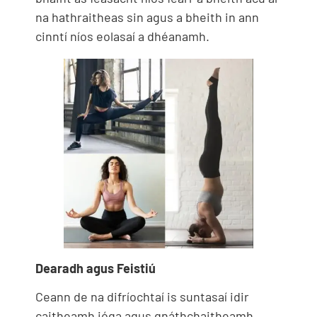
na hathraitheas sin agus a bheith in ann
cinntí níos eolasaí a dhéanamh.
Dearadh agus Feistiú
Ceann de na difríochtaí is suntasaí idir
caitheamh ióga agus gnáthchaitheamh