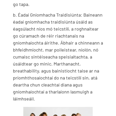
go tapa.
b. Éadaí Gníomhacha Traidisiúnta: Baineann
éadaí gníomhacha traidisiúnta úsáid as
éagsúlacht níos mó teicstílí, a roghnaítear
go cúramach de réir riachtanais na
gníomhaíochta áirithe. Ábhair a chinneann a
bhfeidhmíocht, mar poileistear, níolón, nó
cumaisc sintéiseacha speisialtachta, a
úsáidtear go minic. Marthanacht,
breathability, agus bainistíocht taise ar na
príomhthosaíochtaí do na teicstílí sin, atá
deartha chun cleachtaí diana agus
gníomhaíochtaí a tharlaíonn lasmuigh a
láimhseáil.