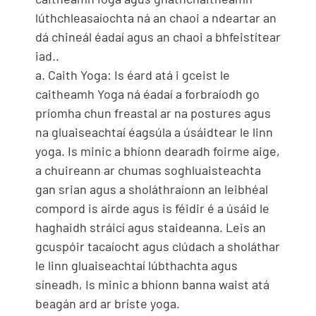
lúthchleasaíochta ná an chaoi a ndeartar an
dá chineál éadaí agus an chaoi a bhfeistítear
iad..
a. Caith Yoga: Is éard atá i gceist le
caitheamh Yoga ná éadaí a forbraíodh go
príomha chun freastal ar na postures agus
na gluaiseachtaí éagsúla a úsáidtear le linn
yoga. Is minic a bhíonn dearadh foirme aige,
a chuireann ar chumas soghluaisteachta
gan srian agus a sholáthraíonn an leibhéal
compord is airde agus is féidir é a úsáid le
haghaidh stráicí agus staideanna. Leis an
gcuspóir tacaíocht agus clúdach a sholáthar
le linn gluaiseachtaí lúbthachta agus
síneadh, Is minic a bhíonn banna waist atá
beagán ard ar bríste yoga.