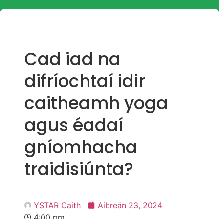
Cad iad na
difríochtaí idir
caitheamh yoga
agus éadaí
gníomhacha
traidisiúnta?
YSTAR Caith
Aibreán 23, 2024
4:00 pm