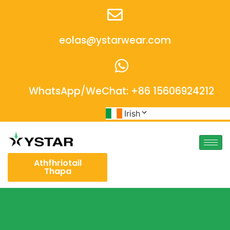
eolas@ystarwear.com
WhatsApp/WeChat: +86 15606924212
Irish
Athfhriotail
Thapa