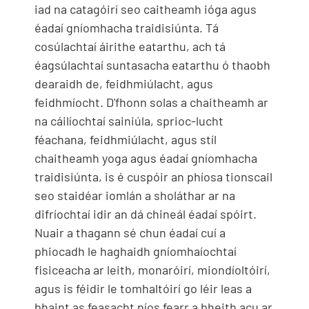
iad na catagóirí seo caitheamh ióga agus
éadaí gníomhacha traidisiúnta. Tá
cosúlachtaí áirithe eatarthu, ach tá
éagsúlachtaí suntasacha eatarthu ó thaobh
dearaidh de, feidhmiúlacht, agus
feidhmíocht. D'fhonn solas a chaitheamh ar
na cáilíochtaí sainiúla, sprioc-lucht
féachana, feidhmiúlacht, agus stíl
chaitheamh yoga agus éadaí gníomhacha
traidisiúnta, is é cuspóir an phíosa tionscail
seo staidéar iomlán a sholáthar ar na
difríochtaí idir an dá chineál éadaí spóirt.
Nuair a thagann sé chun éadaí cuí a
phiocadh le haghaidh gníomhaíochtaí
fisiceacha ar leith, monaróirí, miondíoltóirí,
agus is féidir le tomhaltóirí go léir leas a
bhaint as feasacht níos fearr a bheith acu ar