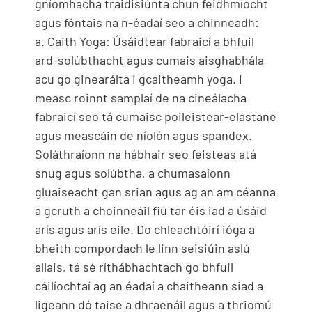
gníomhacha traidisiúnta chun feidhmíocht
agus fóntais na n-éadaí seo a chinneadh:
a. Caith Yoga: Úsáidtear fabraicí a bhfuil
ard-solúbthacht agus cumais aisghabhála
acu go ginearálta i gcaitheamh yoga. I
measc roinnt samplaí de na cineálacha
fabraicí seo tá cumaisc poileistear-elastane
agus meascáin de níolón agus spandex.
Soláthraíonn na hábhair seo feisteas atá
snug agus solúbtha, a chumasaíonn
gluaiseacht gan srian agus ag an am céanna
a gcruth a choinneáil fiú tar éis iad a úsáid
arís agus arís eile. Do chleachtóirí ióga a
bheith compordach le linn seisiúin aslú
allais, tá sé ríthábhachtach go bhfuil
cáilíochtaí ag an éadaí a chaitheann siad a
ligeann dó taise a dhraenáil agus a thriomú