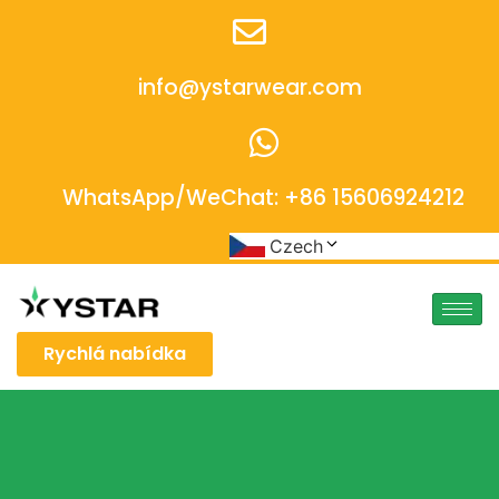
info@ystarwear.com
WhatsApp/WeChat: +86 15606924212
Czech
Rychlá nabídka