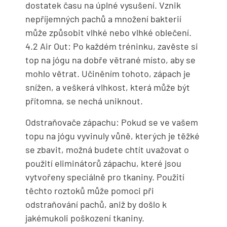
dostatek času na úplné vysušení. Vznik
nepříjemných pachů a množení bakterií
může způsobit vlhké nebo vlhké oblečení.
4.2 Air Out: Po každém tréninku, zavěste si
top na jógu na dobře větrané místo, aby se
mohlo větrat. Učiněním tohoto, zápach je
snížen, a veškerá vlhkost, která může být
přítomna, se nechá uniknout.
Odstraňovače zápachu: Pokud se ve vašem
topu na jógu vyvinuly vůně, kterých je těžké
se zbavit, možná budete chtít uvažovat o
použití eliminátorů zápachu, které jsou
vytvořeny speciálně pro tkaniny. Použití
těchto roztoků může pomoci při
odstraňování pachů, aniž by došlo k
jakémukoli poškození tkaniny.