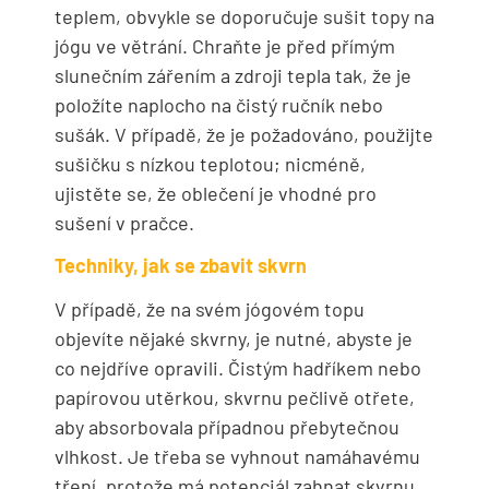
teplem, obvykle se doporučuje sušit topy na
jógu ve větrání. Chraňte je před přímým
slunečním zářením a zdroji tepla tak, že je
položíte naplocho na čistý ručník nebo
sušák. V případě, že je požadováno, použijte
sušičku s nízkou teplotou; nicméně,
ujistěte se, že oblečení je vhodné pro
sušení v pračce.
Techniky, jak se zbavit skvrn
V případě, že na svém jógovém topu
objevíte nějaké skvrny, je nutné, abyste je
co nejdříve opravili. Čistým hadříkem nebo
papírovou utěrkou, skvrnu pečlivě otřete,
aby absorbovala případnou přebytečnou
vlhkost. Je třeba se vyhnout namáhavému
tření, protože má potenciál zahnat skvrnu