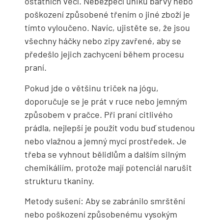
ostatních věcí. Nebezpečí úniku barvy nebo
poškození způsobené třením o jiné zboží je
tímto vyloučeno. Navíc, ujistěte se, že jsou
všechny háčky nebo zipy zavřené, aby se
předešlo jejich zachycení během procesu
praní.
Pokud jde o většinu triček na jógu,
doporučuje se je prát v ruce nebo jemným
způsobem v pračce. Při praní citlivého
prádla, nejlepší je použít vodu buď studenou
nebo vlažnou a jemný mycí prostředek. Je
třeba se vyhnout bělidlům a dalším silným
chemikáliím, protože mají potenciál narušit
strukturu tkaniny.
Metody sušení: Aby se zabránilo smrštění
nebo poškození způsobenému vysokým