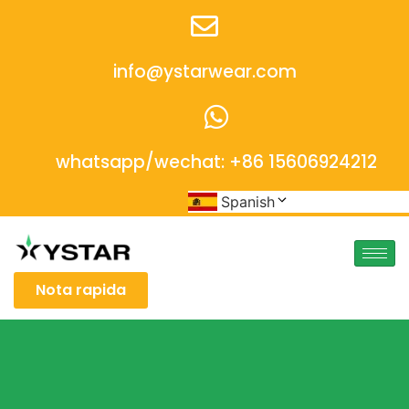
info@ystarwear.com
whatsapp/wechat: +86 15606924212
Spanish
Nota rapida