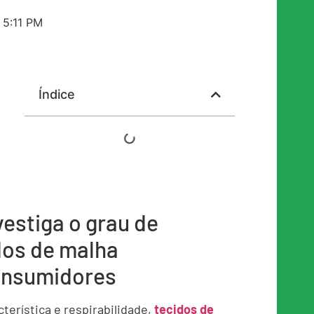
5:11 PM
Índice
estiga o grau de
dos de malha
onsumidores
terística e respirabilidade,
tecidos de