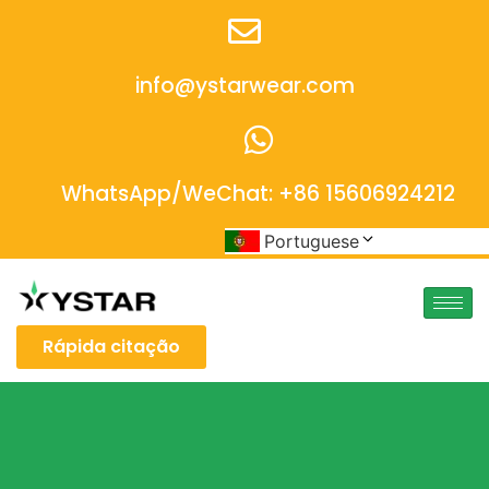
info@ystarwear.com
WhatsApp/WeChat: +86 15606924212
Portuguese
Rápida citação