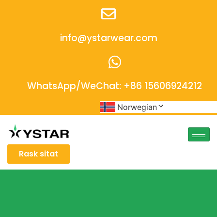
info@ystarwear.com
WhatsApp/WeChat: +86 15606924212
Norwegian
Rask sitat