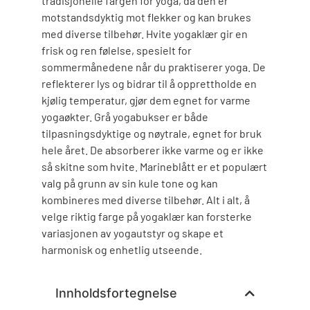
tradisjonelle fargen for yoga, da den er
motstandsdyktig mot flekker og kan brukes
med diverse tilbehør. Hvite yogaklær gir en
frisk og ren følelse, spesielt for
sommermånedene når du praktiserer yoga. De
reflekterer lys og bidrar til å opprettholde en
kjølig temperatur, gjør dem egnet for varme
yogaøkter. Grå yogabukser er både
tilpasningsdyktige og nøytrale, egnet for bruk
hele året. De absorberer ikke varme og er ikke
så skitne som hvite. Marineblått er et populært
valg på grunn av sin kule tone og kan
kombineres med diverse tilbehør. Alt i alt, å
velge riktig farge på yogaklær kan forsterke
variasjonen av yogautstyr og skape et
harmonisk og enhetlig utseende.
Innholdsfortegnelse