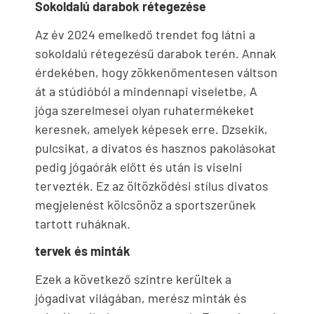
Sokoldalú darabok rétegezése
Az év 2024 emelkedő trendet fog látni a
sokoldalú rétegezésű darabok terén. Annak
érdekében, hogy zökkenőmentesen váltson
át a stúdióból a mindennapi viseletbe, A
jóga szerelmesei olyan ruhatermékeket
keresnek, amelyek képesek erre. Dzsekik,
pulcsikat, a divatos és hasznos pakolásokat
pedig jógaórák előtt és után is viselni
tervezték. Ez az öltözködési stílus divatos
megjelenést kölcsönöz a sportszerűnek
tartott ruháknak.
tervek és minták
Ezek a következő szintre kerültek a
jógadivat világában, merész minták és