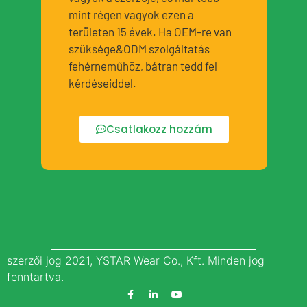
mint régen vagyok ezen a
területen 15 évek. Ha OEM-re van
szüksége&ODM szolgáltatás
fehérneműhöz, bátran tedd fel
kérdéseiddel.
Csatlakozz hozzám
szerzői jog 2021, YSTAR Wear Co., Kft. Minden jog
fenntartva.