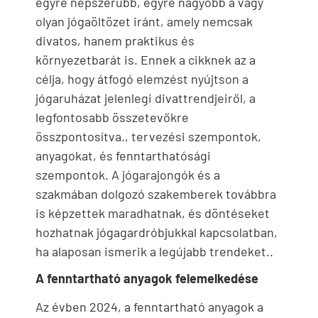
egyre népszerűbb, egyre nagyobb a vágy
olyan jógaöltözet iránt, amely nemcsak
divatos, hanem praktikus és
környezetbarát is. Ennek a cikknek az a
célja, hogy átfogó elemzést nyújtson a
jógaruházat jelenlegi divattrendjeiről, a
legfontosabb összetevőkre
összpontosítva., tervezési szempontok,
anyagokat, és fenntarthatósági
szempontok. A jógarajongók és a
szakmában dolgozó szakemberek továbbra
is képzettek maradhatnak, és döntéseket
hozhatnak jógagardróbjukkal kapcsolatban,
ha alaposan ismerik a legújabb trendeket..
A fenntartható anyagok felemelkedése
Az évben 2024, a fenntartható anyagok a