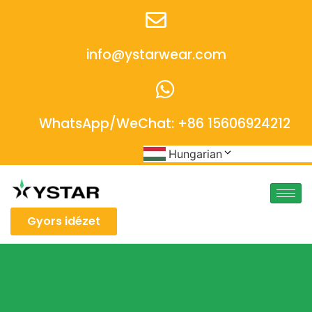
info@ystarwear.com
WhatsApp/WeChat: +86 15606924212
Hungarian
Gyors idézet