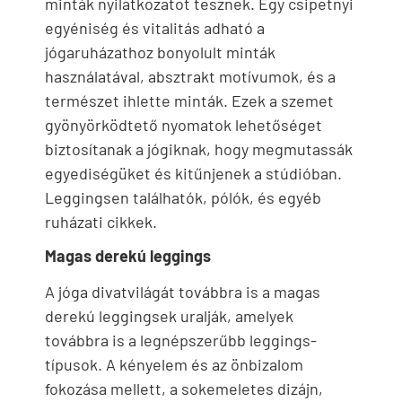
minták nyilatkozatot tesznek. Egy csipetnyi
egyéniség és vitalitás adható a
jógaruházathoz bonyolult minták
használatával, absztrakt motívumok, és a
természet ihlette minták. Ezek a szemet
gyönyörködtető nyomatok lehetőséget
biztosítanak a jógiknak, hogy megmutassák
egyediségüket és kitűnjenek a stúdióban.
Leggingsen találhatók, pólók, és egyéb
ruházati cikkek.
Magas derekú leggings
A jóga divatvilágát továbbra is a magas
derekú leggingsek uralják, amelyek
továbbra is a legnépszerűbb leggings-
típusok. A kényelem és az önbizalom
fokozása mellett, a sokemeletes dizájn,