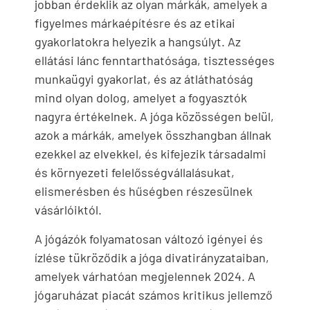
jobban érdeklik az olyan márkák, amelyek a
figyelmes márkaépítésre és az etikai
gyakorlatokra helyezik a hangsúlyt. Az
ellátási lánc fenntarthatósága, tisztességes
munkaügyi gyakorlat, és az átláthatóság
mind olyan dolog, amelyet a fogyasztók
nagyra értékelnek. A jóga közösségen belül,
azok a márkák, amelyek összhangban állnak
ezekkel az elvekkel, és kifejezik társadalmi
és környezeti felelősségvállalásukat,
elismerésben és hűségben részesülnek
vásárlóiktól.
A jógázók folyamatosan változó igényei és
ízlése tükröződik a jóga divatirányzataiban,
amelyek várhatóan megjelennek 2024. A
jógaruházat piacát számos kritikus jellemző