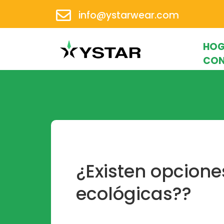
info@ystarwear.com
HOG
CO
¿Existen opcione
ecológicas??