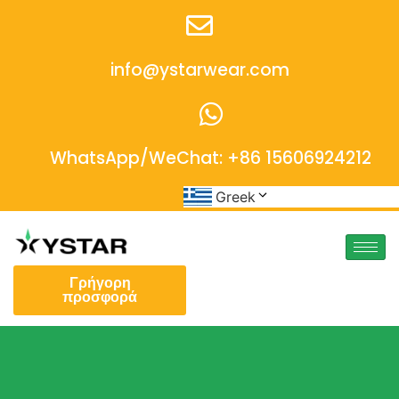
info@ystarwear.com
WhatsApp/WeChat: +86 15606924212
Greek
Γρήγορη
προσφορά