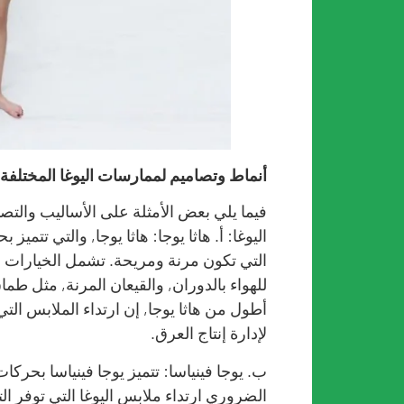
أنماط وتصاميم لممارسات اليوغا المختلفة
فيما يلي بعض الأمثلة على الأساليب والت
اليوغا: أ. هاثا يوجا: هاثا يوجا, والتي تتمي
التي تكون مرنة ومريحة. تشمل الخيارات ا
للهواء بالدوران, والقيعان المرنة, مثل طم
أطول من هاثا يوجا, إن ارتداء الملابس الت
لإدارة إنتاج العرق.
ب. يوجا فينياسا: تتميز يوجا فينياسا بحرك
الضروري ارتداء ملابس اليوغا التي توفر ا