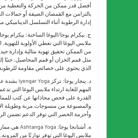
أفضل قدر ممكن من الحركة والتغطية من خ
بالتزامن مع القمصان الضيقة أو حمالات الص
إدارة الرطوبة أثناء التسلسل الديناميكي م
ج. بيكرام يوجا/اليوغا الساخنة: بيكرام يو
ملابس اليوغا التي تعطي الأولوية للتهوي
من الممكن تحقيق تهوية مثالية وإدارة جيد
مثل قمم الخزان أو قمم المحاصيل, جنبًا إ
الذي يحتوي على خصائص مقاومة للرطوبة
د. ينجار يوجا
المهم للغاية ارتداء ملابس اليوغا التي تد
القدرة على فحص محاذاتها عن كثب للممار
والمصنوعة من منسوجات مرنة وطويلة الأم
وأحزمة الخصر التي توفر الدعم تضمن الرا
ه. أشتانجا يوج
ملابس اليوغا التي توفر توازنًا من المرونة