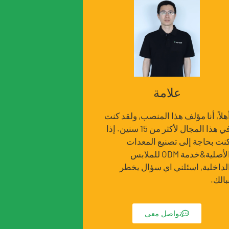
علامة
هلاً, أنا مؤلف هذا المنصب, ولقد كنت
في هذا المجال لأكثر من 15 سنين. إذا
نت بحاجة إلى تصنيع المعدات
الأصلية&خدمة ODM للملابس
لداخلية, اسئلني اي سؤال يخطر
بالك.
تواصل معي