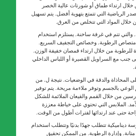
لال ارتداء طماق أو شورتات عالية الخصر
در الرياضية التي تتمتع بتهوية أفضل. يتم تسهيل
ن خلال المواد التي تتخلص من العرق.
جا, والتي تتم في غرفة ساخنة, يستلزم استخدام
ة, امتصاص الرطوبة, وخصائص التجفيف السريع.
ة للرطوبة من خلال ارتداء قمصان خفيفة الوزن,
لى جنب مع السراويل القصيرة أو اللباس الداخلي
.
: تركز Iyengar Yoga بشدة على المحاذاة والدقة في الوضعيات. نتيجة ل, من
عم الوعي بالجسم وتوفر ملاءمة مريحة. يتم توفير
سين من خلال القمم والقيعان الملائمة للشكل
د. الملابس التي تحتوي على خياطة معززة
حة حتى عند ارتدائها لفترات أطول من الوقت.
ا: Ashtanga Yoga هي ممارسة ديناميكية تتطلب جهدًا بدنيًا وتتطلب استخدام
, متانة, وإدارة الرطوبة. من الممكن تحقيق