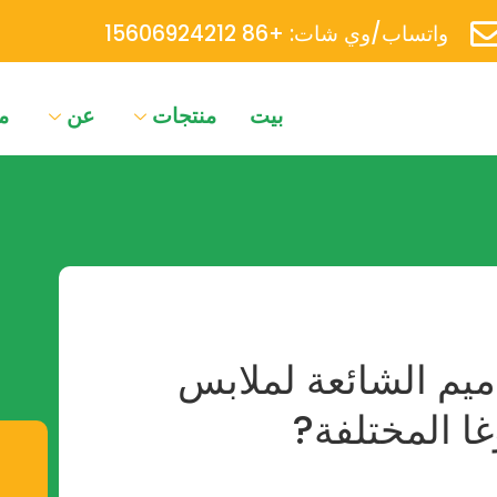
واتساب/وي شات: +86 15606924212
بيت
منتجات
عن
م
ميم الشائعة لملابس
غا المختلفة?