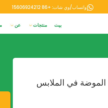
واتساب/وي شات: +86 15606924212
بيت
منتجات
عن
م
الموضة في الملابس