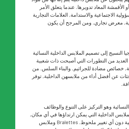
لأقمشة المعاد تدويرها. عندما يتعلق الأمر
ولية الاجتماعية والاستدامة, العلامات التجارية
لاقية, معرض تجاري, ومن المرجح أن يكون
ا النسيج إلى تصميم الملابس الداخلية النسائية
العديد من التطورات التي أصبحت ذات شعبية
بة, خصائص مضادة للجراثيم, والبناء السلس. من
حثات عن أفضل أداء من ملابسهن الداخلية, توفر
فة.
النسائية وهو التركيز على التنوع والوظائف
ملابس الداخلية التي يمكن ارتداؤها في أي مكان,
من الأنشطة اليومية إلى المناسبات الرسمية دون أي تغيير ملحوظ. Bralettes وملابس