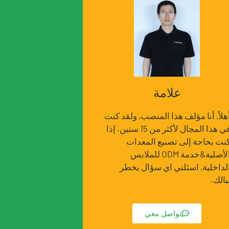
علامة
هلاً, أنا مؤلف هذا المنصب, ولقد كنت
في هذا المجال لأكثر من 15 سنين. إذا
نت بحاجة إلى تصنيع المعدات
الأصلية&خدمة ODM للملابس
لداخلية, اسئلني اي سؤال يخطر
بالك.
تواصل معي