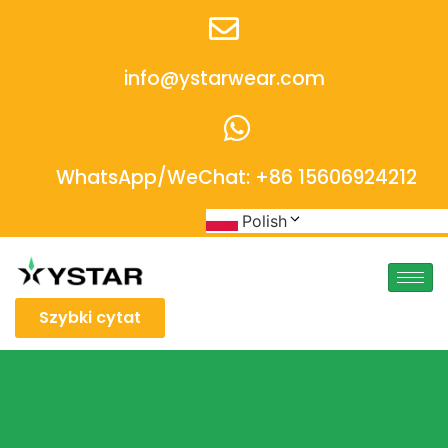
info@ystarwear.com
WhatsApp/WeChat: +86 15606924212
Polish
Szybki cytat