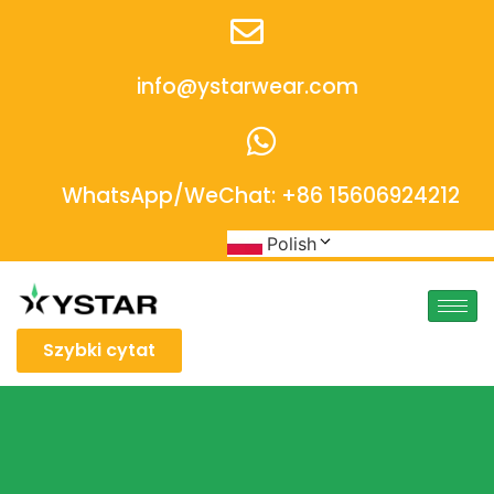
info@ystarwear.com
WhatsApp/WeChat: +86 15606924212
Polish
Szybki cytat