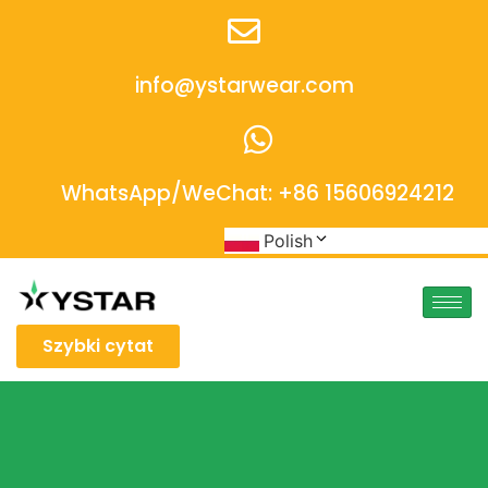
info@ystarwear.com
WhatsApp/WeChat: +86 15606924212
Polish
Szybki cytat