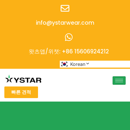
info@ystarwear.com
왓츠앱/위챗: +86 15606924212
Korean
빠른 견적