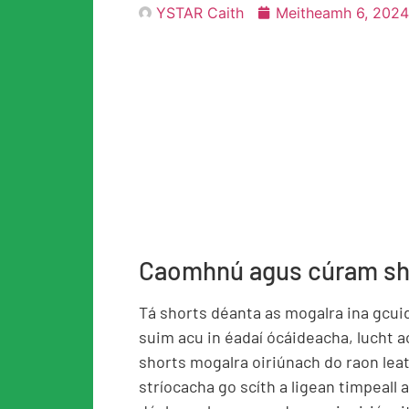
YSTAR Caith
Meitheamh 6, 2024
Caomhnú agus cúram sh
Tá shorts déanta as mogalra ina gcuid
suim acu in éadaí ócáideacha, lucht a
shorts mogalra oiriúnach do raon lea
stríocacha go scíth a ligean timpeall a