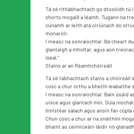
Tá sé ríthábhachtach go dtosóidh tú i 
shorts mogaill a léamh. Tugann na tr
cúnamh ar leith atá oiriúnach do stru
monaróir.
I measc na sonraíochtaí: Ba cheart dui
glantaigh a mholtar, agus aon treorach
íseal.”
Stains ar an Réamhchóireáil
Tá sé tábhachtach stains a chóireáil 
cosc ​​a chur orthu a bheith leabaithe 
I measc na sonraíochtaí: Bain úsáid a
uisce agus glantach mín. Sula níochái
limistéar salach agus ansin fan cúpla
Chun cosc ​​a chur ar na snáithíní moga
bhaint as ceimiceáin láidir nó glanad