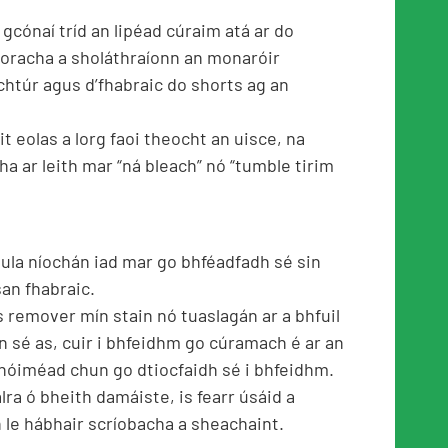
gcónaí tríd an lipéad cúraim atá ar do
eoracha a sholáthraíonn an monaróir
chtúr agus d’fhabraic do shorts ag an
t eolas a lorg faoi theocht an uisce, na
a ar leith mar “ná bleach” nó “tumble tirim
sula níochán iad mar go bhféadfadh sé sin
san fhabraic.
s remover mín stain nó tuaslagán ar a bhfuil
n sé as, cuir i bhfeidhm go cúramach é ar an
 nóiméad chun go dtiocfaidh sé i bhfeidhm.
lra ó bheith damáiste, is fearr úsáid a
h le hábhair scríobacha a sheachaint.