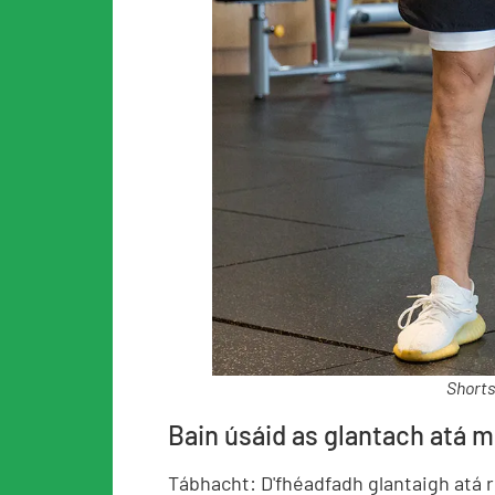
Shorts
Bain úsáid as glantach atá mi
Tábhacht: D'fhéadfadh glantaigh atá