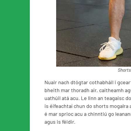
Shorts
Nuair nach dtógtar cothabháil i gcear
bheith mar thoradh air, caitheamh ag
uathúil atá acu. Le linn an teagaisc
is éifeachtaí chun do shorts mogalra 
é mar sprioc acu a chinntiú go leana
agus is féidir.