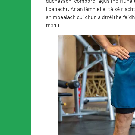
dúchasach, compord, agus inoiriúnai
ildánacht. Ar an lámh eile, tá sé riach
an mbealach cuí chun a dtréithe feid
fhadú.