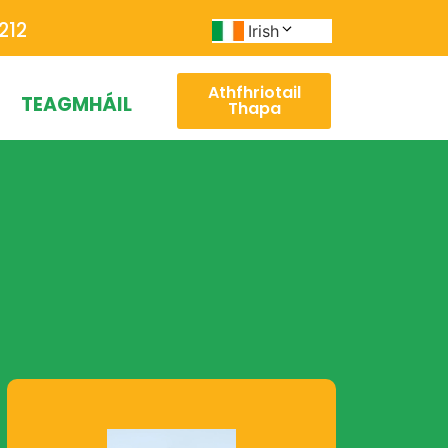
212
Irish
Athfhriotail
TEAGMHÁIL
Thapa