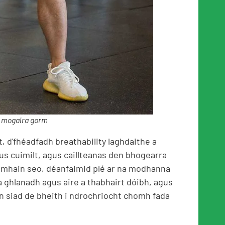
 mogalra gorm
t, d'fhéadfadh breathability laghdaithe a
us cuimilt, agus caillteanas den bhogearra
 domhain seo, déanfaimid plé ar na modhanna
a ghlanadh agus aire a thabhairt dóibh, agus
nn siad de bheith i ndrochriocht chomh fada