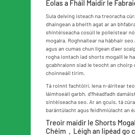
Eolas a Fháil Maidir le Fabra
Sula delving isteach na treoracha cúr
dhaingean a bheith agat ar an bhfabrai
shintéiseacha cosúil le poileistear nó
mogalra. Roghnaítear na hábhair seo 
agus an cumas chun ligean d'aer scaip
rogha iontach iad shorts mogaill le h
gcabhraíonn siad le teocht an choirp
choinneáil tirim.
Tá roinnt fachtóirí, lena n-áirítear te
láimhseáil garbh, d'fhéadfadh damáis
sintéiseacha seo. Ar an gcuis, tá c
barántúlacht agus feidhmiúlacht an 
Treoir maidir le Shorts Moga
Chéim，Léigh an lipéad go 