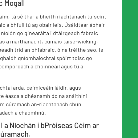
ic Mogall
aim, tá sé thar a bheith riachtanach tuiscint
c a bhfuil tú ag obair leis. Úsáidtear ábhair
 níolón go ginearálta i dtáirgeadh fabraic
as a marthanacht, cumais taise-wicking,
eadh tríd an bhfabraic. ó na tréithe seo, Is
aghaidh gníomhaíochtaí spóirt toisc go
 compordach a choinneáil agus tú a
ochtaí arda, ceimiceáin láidir, agus
te éasca a dhéanamh do na snáithíní
úram cúramach an-riachtanach chun
éadach a chaomhnú.
ll a Níochán i bPróiseas Céim ar
cúramach.