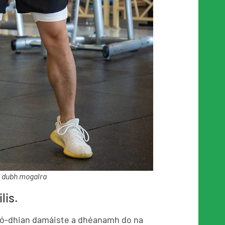
 dubh mogalra
lis.
 ró-dhian damáiste a dhéanamh do na