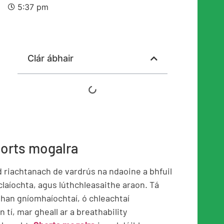
5:37 pm
Clár ábhair
orts mogalra
 riachtanach de vardrús na ndaoine a bhfuil
claíochta, agus lúthchleasaithe araon. Tá
than gníomhaíochtaí, ó chleachtaí
n tí, mar gheall ar a breathability