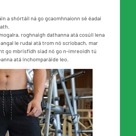
áin a shórtáil ná go gcaomhnaíonn sé éadaí
ath.
 mogalra, roghnaigh dathanna atá cosúil lena
angal le rudaí atá trom nó scríobach, mar
cht go mbrisfidh siad nó go n-imreoidh tú
reanna atá inchomparáide leo.