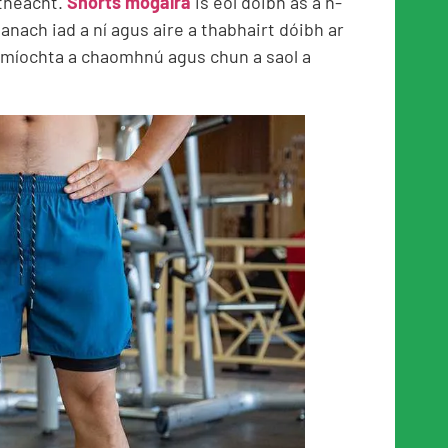
theacht.
Shorts mogalra
is eol dóibh as a n-
tanach iad a ní agus aire a thabhairt dóibh ar
hmíochta a chaomhnú agus chun a saol a