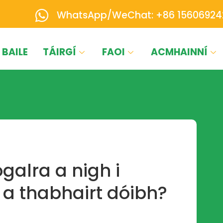
WhatsApp/WeChat: +86 15606924
BAILE
TÁIRGÍ
FAOI
ACMHAINNÍ
galra a nigh i
 a thabhairt dóibh?