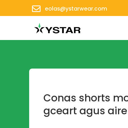
eolas@ystarwear.com
Conas shorts mo
gceart agus aire