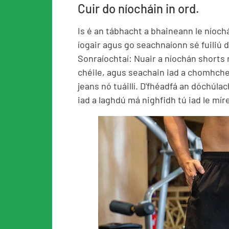
Cuir do níocháin in ord.
Is é an tábhacht a bhaineann le níoch
íogair agus go seachnaíonn sé fuiliú d
Sonraíochtaí: Nuair a níochán shorts
chéile, agus seachain iad a chomhche
jeans nó tuáillí. D'fhéadfá an dóchúla
iad a laghdú má nighfidh tú iad le mí