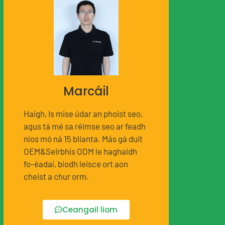
Marcáil
Haigh, Is mise údar an phoist seo,
agus tá mé sa réimse seo ar feadh
níos mó ná 15 blianta. Más gá duit
OEM&Seirbhís ODM le haghaidh
fo-éadaí, bíodh leisce ort aon
cheist a chur orm.
Ceangail liom