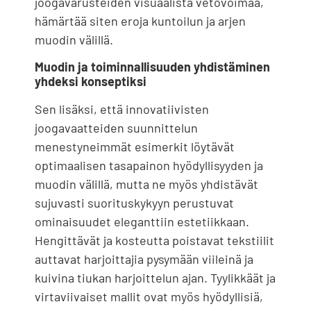
joogavarusteiden visuaalista vetovoimaa,
hämärtää siten eroja kuntoilun ja arjen
muodin välillä.
Muodin ja toiminnallisuuden yhdistäminen
yhdeksi konseptiksi
Sen lisäksi, että innovatiivisten
joogavaatteiden suunnittelun
menestyneimmät esimerkit löytävät
optimaalisen tasapainon hyödyllisyyden ja
muodin välillä, mutta ne myös yhdistävät
sujuvasti suorituskykyyn perustuvat
ominaisuudet eleganttiin estetiikkaan.
Hengittävät ja kosteutta poistavat tekstiilit
auttavat harjoittajia pysymään viileinä ja
kuivina tiukan harjoittelun ajan. Tyylikkäät ja
virtaviivaiset mallit ovat myös hyödyllisiä,