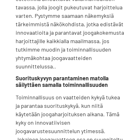
tavassa, jolla joogit pukeutuvat harjoittelua
varten. Pystymme saamaan näkemyksiä
tärkeimmistä näkökohdista, jotka edistävät
innovaatioita ja parantavat joogakokemusta
harjoittajille kaikkialla maailmassa, jos
tutkimme muodin ja toiminnallisuuden
yhtymäkohtaa joogavaatteiden
suunnittelussa..
Suorituskyvyn parantaminen matolla
säilyttäen samalla toiminnallisuuden
Toiminnallisuus on vaatteiden kykyä tukea
ja parantaa suorituskykyä, kun niitä
käytetään joogaharjoituksen aikana. Tämä
kyky on innovatiivisen
joogavarustesuunnittelun ytimessä.
Jokainen joogavaatteen osa on suunniteltu