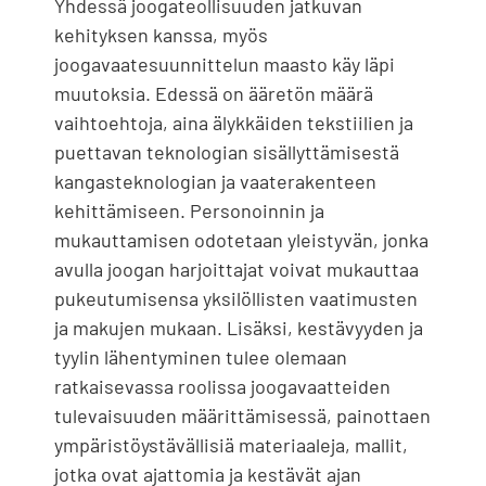
Yhdessä joogateollisuuden jatkuvan
kehityksen kanssa, myös
joogavaatesuunnittelun maasto käy läpi
muutoksia. Edessä on ääretön määrä
vaihtoehtoja, aina älykkäiden tekstiilien ja
puettavan teknologian sisällyttämisestä
kangasteknologian ja vaaterakenteen
kehittämiseen. Personoinnin ja
mukauttamisen odotetaan yleistyvän, jonka
avulla joogan harjoittajat voivat mukauttaa
pukeutumisensa yksilöllisten vaatimusten
ja makujen mukaan. Lisäksi, kestävyyden ja
tyylin lähentyminen tulee olemaan
ratkaisevassa roolissa joogavaatteiden
tulevaisuuden määrittämisessä, painottaen
ympäristöystävällisiä materiaaleja, mallit,
jotka ovat ajattomia ja kestävät ajan