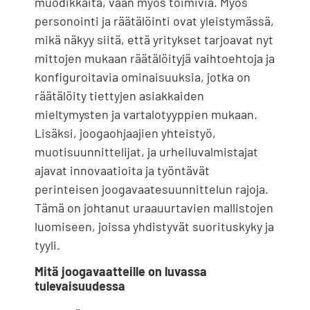
muodikkaita, vaan myös toimivia. Myös
personointi ja räätälöinti ovat yleistymässä,
mikä näkyy siitä, että yritykset tarjoavat nyt
mittojen mukaan räätälöityjä vaihtoehtoja ja
konfiguroitavia ominaisuuksia, jotka on
räätälöity tiettyjen asiakkaiden
mieltymysten ja vartalotyyppien mukaan.
Lisäksi, joogaohjaajien yhteistyö,
muotisuunnittelijat, ja urheiluvalmistajat
ajavat innovaatioita ja työntävät
perinteisen joogavaatesuunnittelun rajoja.
Tämä on johtanut uraauurtavien mallistojen
luomiseen, joissa yhdistyvät suorituskyky ja
tyyli.
Mitä joogavaatteille on luvassa
tulevaisuudessa