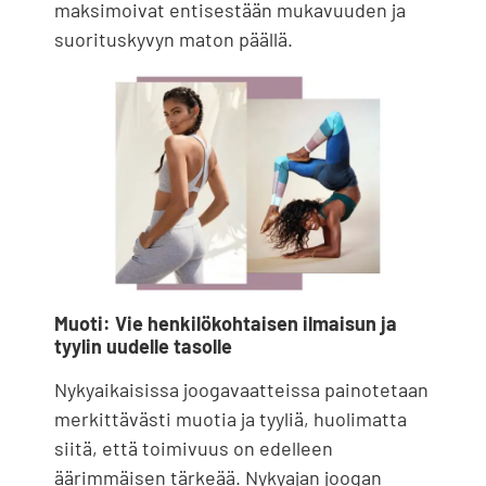
maksimoivat entisestään mukavuuden ja
suorituskyvyn maton päällä.
Muoti: Vie henkilökohtaisen ilmaisun ja
tyylin uudelle tasolle
Nykyaikaisissa joogavaatteissa painotetaan
merkittävästi muotia ja tyyliä, huolimatta
siitä, että toimivuus on edelleen
äärimmäisen tärkeää. Nykyajan joogan