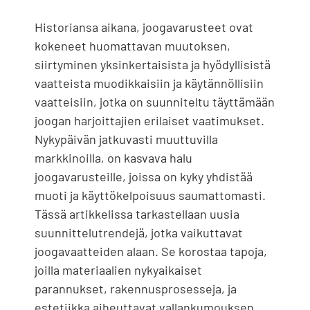
Historiansa aikana, joogavarusteet ovat
kokeneet huomattavan muutoksen,
siirtyminen yksinkertaisista ja hyödyllisistä
vaatteista muodikkaisiin ja käytännöllisiin
vaatteisiin, jotka on suunniteltu täyttämään
joogan harjoittajien erilaiset vaatimukset.
Nykypäivän jatkuvasti muuttuvilla
markkinoilla, on kasvava halu
joogavarusteille, joissa on kyky yhdistää
muoti ja käyttökelpoisuus saumattomasti.
Tässä artikkelissa tarkastellaan uusia
suunnittelutrendejä, jotka vaikuttavat
joogavaatteiden alaan. Se korostaa tapoja,
joilla materiaalien nykyaikaiset
parannukset, rakennusprosesseja, ja
estetiikka aiheuttavat vallankumouksen