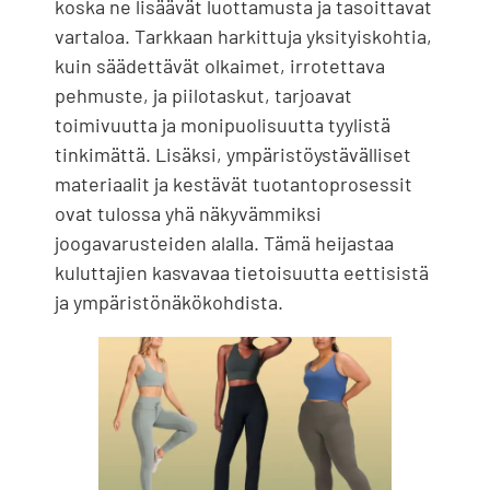
koska ne lisäävät luottamusta ja tasoittavat
vartaloa. Tarkkaan harkittuja yksityiskohtia,
kuin säädettävät olkaimet, irrotettava
pehmuste, ja piilotaskut, tarjoavat
toimivuutta ja monipuolisuutta tyylistä
tinkimättä. Lisäksi, ympäristöystävälliset
materiaalit ja kestävät tuotantoprosessit
ovat tulossa yhä näkyvämmiksi
joogavarusteiden alalla. Tämä heijastaa
kuluttajien kasvavaa tietoisuutta eettisistä
ja ympäristönäkökohdista.