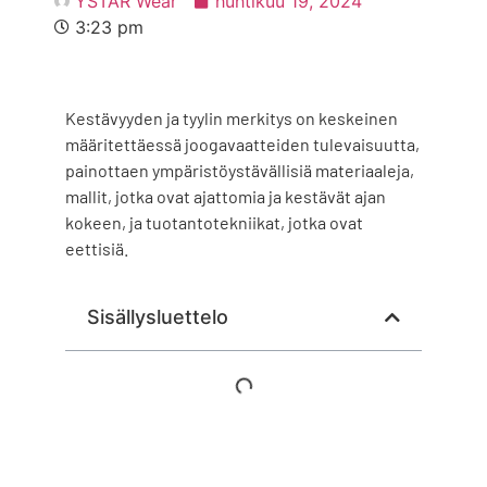
YSTAR Wear
huhtikuu 19, 2024
3:23 pm
Kestävyyden ja tyylin merkitys on keskeinen
määritettäessä joogavaatteiden tulevaisuutta,
painottaen ympäristöystävällisiä materiaaleja,
mallit, jotka ovat ajattomia ja kestävät ajan
kokeen, ja tuotantotekniikat, jotka ovat
eettisiä.
Sisällysluettelo