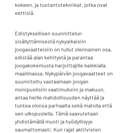
kokeen, ja tuotantotekniikat, jotka ovat
eettisiä.
Edistyksellisen suunnittelun
sisällyttämisestä nykyaikaisiin
joogavaatteisiin on tullut olennainen osa,
edistää alan kehitystä ja parantaa
joogakokemusta harjoittajille kaikkialla
maailmassa. Nykypäivän joogavaatteet on
suunniteltu vastaamaan joogan
monipuolisiin vaatimuksiin ja makuun,
antaa heille mahdollisuuden näyttää ja
tuntea olonsa parhaalta sekä matolla että
sen ulkopuolella. Tämä saavutetaan
yhdistämällä muoti ja hyödyllisyys
saumattomasti. Kun rajat aktiivisten