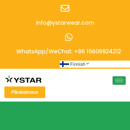
info@ystarwear.com
WhatsApp/WeChat: +86 15606924212
Finnish
Pikalainaus