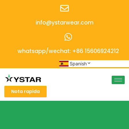
info@ystarwear.com
whatsapp/wechat: +86 15606924212
Spanish
Nota rapida